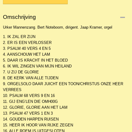
Omschrijving
Urker Mannenzang. Bert Noteboom, dirigent. Jaap Kramer, orgel
1. IK ZAL ER ZIJN
2. ER IS EEN VERLOSSER
3. PSALM 40 VERS 4 EN 5
4. AANSCHOUW HET LAM
5. DAAR IS KRACHT IN HET BLOED
6. IK WIL ZINGEN VAN MIJN HEILAND
7. U ZIJ DE GLORIE
8. DE KERK VAN ALLE TIJDEN
9. ORGELSOLO DAAR JUICHT EEN TOON/CHRISTUS ONZE HEER
VERREES
10. PSALM 68 VERS 9 EN 16
11. GIJ ENG’LEN DIE OMH00G
12. GLORIE, GLORIE AAN HET LAM
13. PSALM 47 VERS 1 EN 3
14. GOUDEN HARPEN RUISEN
15. HEER IK HOOR VAN RIJKE ZEGEN
16. ALLE ROEM IS UITGESLOTEN