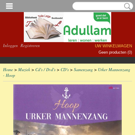
Inloggen
Registreren
UW WINKELWAGEN
Geen producten
(0)
Home
>
Muziek
>
Cd's / Dvd's
>
CD's
>
Samenzang
>
Urker Mannenzang
- Hoop