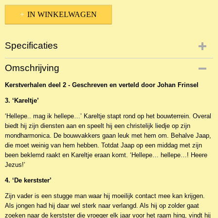
IN WINKELWAGEN
Specificaties
Productcode
Omschrijving
NCDVe-26680
Kerstverhalen deel 2 - Geschreven en verteld door Johan Frinsel
EAN code
9789493043305
3. ‘Kareltje’
‘Hellepe.. mag ik hellepe…’ Kareltje stapt rond op het bouwterrein. Overal
biedt hij zijn diensten aan en speelt hij een christelijk liedje op zijn
mondharmonica. De bouwvakkers gaan leuk met hem om. Behalve Jaap,
die moet weinig van hem hebben. Totdat Jaap op een middag met zijn
been beklemd raakt en Kareltje eraan komt. ‘Hellepe… hellepe…! Heere
Jezus!’
4. ‘De kerstster’
Zijn vader is een stugge man waar hij moeilijk contact mee kan krijgen.
Als jongen had hij daar wel sterk naar verlangd. Als hij op zolder gaat
zoeken naar de kerstster die vroeger elk jaar voor het raam hing, vindt hij