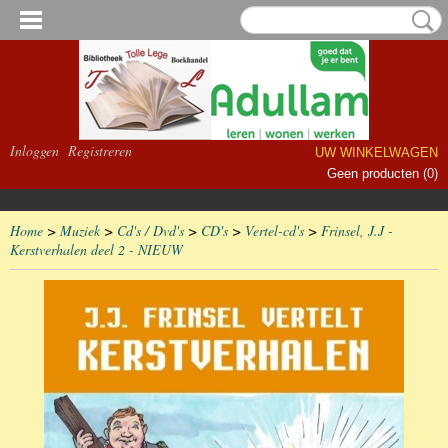
Inloggen
Registreren
UW WINKELWAGEN
Geen producten
(0)
Home
>
Muziek
>
Cd's / Dvd's
>
CD's
>
Vertel-cd's
>
Frinsel, J.J -
Kerstverhalen deel 2 - NIEUW