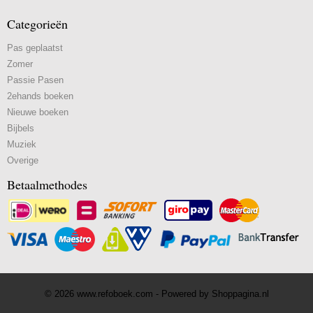
Categorieën
Pas geplaatst
Zomer
Passie Pasen
2ehands boeken
Nieuwe boeken
Bijbels
Muziek
Overige
Betaalmethodes
© 2026 www.refoboek.com - Powered by Shoppagina.nl