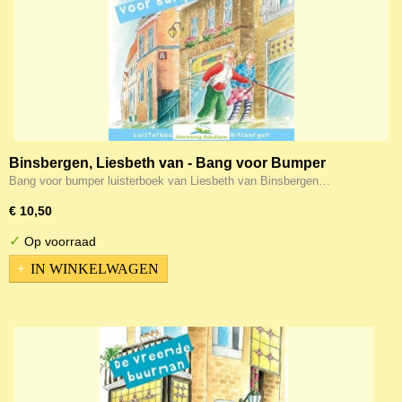
Binsbergen, Liesbeth van - Bang voor Bumper
(Luisterboek)
Bang voor bumper luisterboek van Liesbeth van Binsbergen…
€ 10,50
✓
Op voorraad
IN WINKELWAGEN