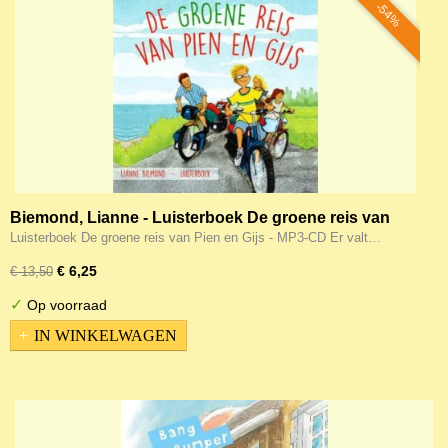
-54%
Biemond, Lianne - Luisterboek De groene reis van
Pien en Gijs
Luisterboek De groene reis van Pien en Gijs - MP3-CD Er valt…
€ 6,25
€ 13,50
✓
Op voorraad
IN WINKELWAGEN