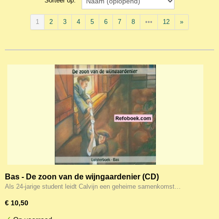
Sorteer op:
1
2
3
4
5
6
7
8
•••
12
»
Bas - De zoon van de wijngaardenier (CD)
Als 24-jarige student leidt Calvijn een geheime samenkomst…
€ 10,50