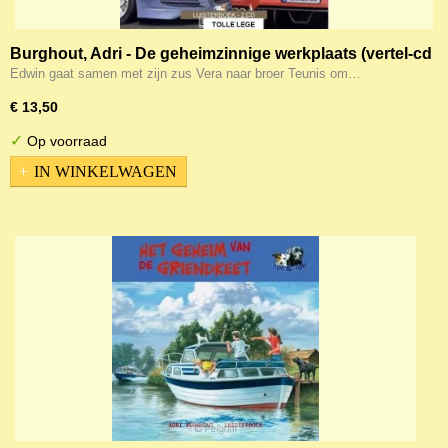
Burghout, Adri - De geheimzinnige werkplaats (vertel-cd
Tim en Tor)
Edwin gaat samen met zijn zus Vera naar broer Teunis om…
€ 13,50
✓
Op voorraad
IN WINKELWAGEN