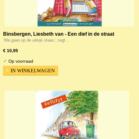
Binsbergen, Liesbeth van - Een dief in de straat
(Luisterboek)
‘We gaan op de uitkijk staan,’ zegt…
€ 10,95
✓
Op voorraad
IN WINKELWAGEN