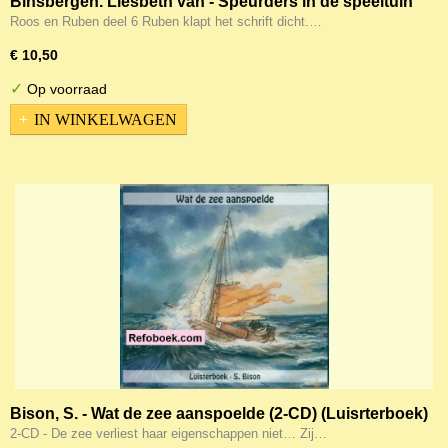
Binsbergen. Liesbeth van - Speurders in de speeltuin
(vertelCD)
Roos en Ruben deel 6 Ruben klapt het schrift dicht.…
€ 10,50
✓
Op voorraad
IN WINKELWAGEN
Bison, S. - Wat de zee aanspoelde (2-CD) (Luisrterboek)
2-CD - De zee verliest haar eigenschappen niet… Zij…