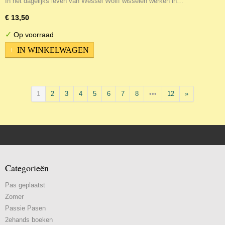
In het dagelijks leven van Wessel Wolff wisselen werken in…
€ 13,50
✓
Op voorraad
IN WINKELWAGEN
1
2
3
4
5
6
7
8
•••
12
»
Categorieën
Pas geplaatst
Zomer
Passie Pasen
2ehands boeken