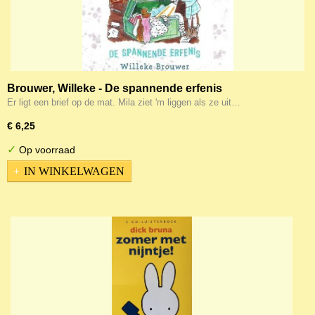
Brouwer, Willeke - De spannende erfenis
(LUISTERBOEK)
Er ligt een brief op de mat. Mila ziet 'm liggen als ze uit…
€ 6,25
✓
Op voorraad
IN WINKELWAGEN