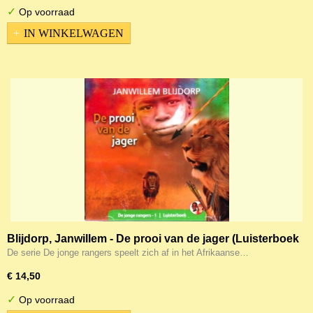
✓
Op voorraad
IN WINKELWAGEN
Blijdorp, Janwillem - De prooi van de jager (Luisterboek
MP3-CD)
De serie De jonge rangers speelt zich af in het Afrikaanse…
€ 14,50
✓
Op voorraad