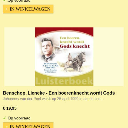
✓
Op voorraad
IN WINKELWAGEN
Benschop, Lieneke - Een boerenknecht wordt Gods
knecht (MP3-CD)
Johannes van der Poel wordt op 26 april 1909 in een kleine…
€ 19,95
✓
Op voorraad
IN WINKELWAGEN