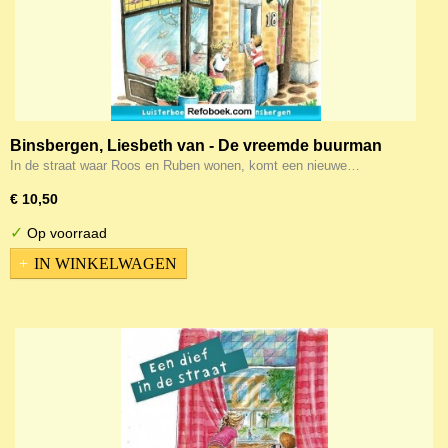
Binsbergen, Liesbeth van - De vreemde buurman
(luisterboek)
In de straat waar Roos en Ruben wonen, komt een nieuwe…
€ 10,50
✓
Op voorraad
IN WINKELWAGEN