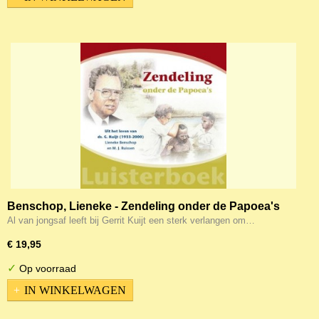
Benschop, Lieneke - Zendeling onder de Papoea's
(MP3-CD)
Al van jongsaf leeft bij Gerrit Kuijt een sterk verlangen om…
€ 19,95
✓
Op voorraad
IN WINKELWAGEN