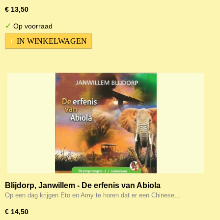
€ 13,50
✓
Op voorraad
IN WINKELWAGEN
Blijdorp, Janwillem - De erfenis van Abiola
(Luisterboek MP3-CD)
Op een dag krijgen Eto en Amy te horen dat er een Chinese…
€ 14,50