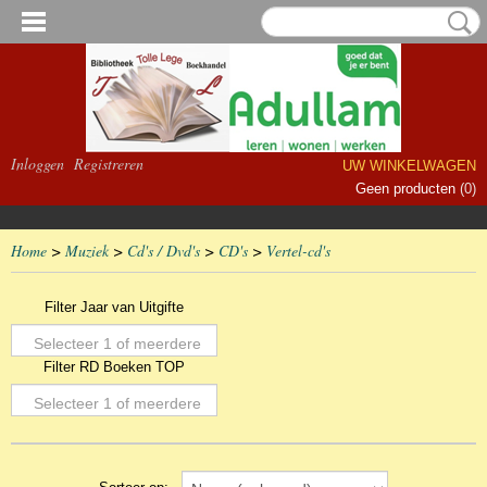
Inloggen
Registreren
UW WINKELWAGEN
Geen producten
(0)
Home
>
Muziek
>
Cd's / Dvd's
>
CD's
>
Vertel-cd's
Filter Jaar van Uitgifte
Selecteer 1 of meerdere
Filter RD Boeken TOP
opties
Selecteer 1 of meerdere
opties