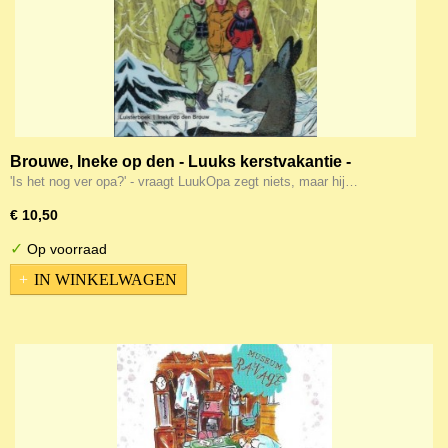
Brouwe, Ineke op den - Luuks kerstvakantie -
LUISTERBOEK
'Is het nog ver opa?' - vraagt LuukOpa zegt niets, maar hij…
€ 10,50
✓
Op voorraad
IN WINKELWAGEN