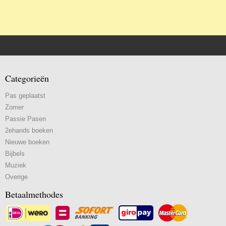
Categorieën
Pas geplaatst
Zomer
Passie Pasen
2ehands boeken
Nieuwe boeken
Bijbels
Muziek
Overige
Betaalmethodes