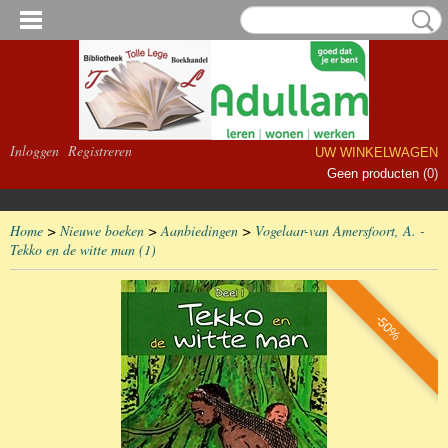
Inloggen
Registreren
UW WINKELWAGEN
Geen producten
(0)
Home
>
Nieuwe boeken
>
Aanbiedingen
>
Vogelaar-van Amersfoort, A. -
Tekko en de witte man (1)
-50%