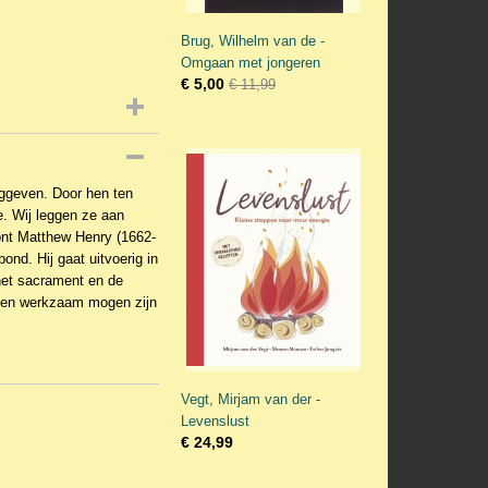
Brug, Wilhelm van de -
Omgaan met jongeren
€ 5,00
€ 11,99
ggeven. Door hen ten
e. Wij leggen ze aan
ont Matthew Henry (1662-
nd. Hij gaat uitvoerig in
het sacrament en de
amen werkzaam mogen zijn
Vegt, Mirjam van der -
Levenslust
€ 24,99