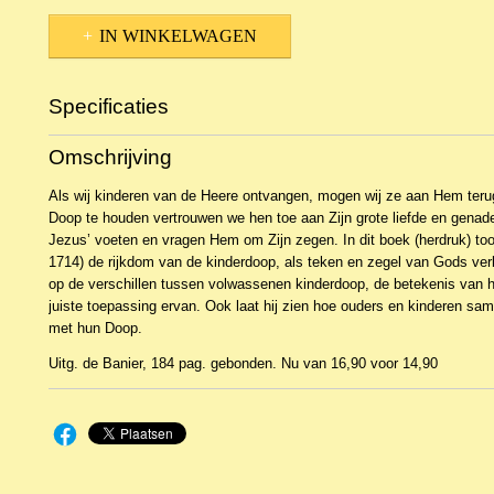
IN WINKELWAGEN
Specificaties
Productcode
NBKCL-13783
Omschrijving
EAN code
9789033608575
Als wij kinderen van de Heere ontvangen, mogen wij ze aan Hem teru
Doop te houden vertrouwen we hen toe aan Zijn grote liefde en genad
Jezus’ voeten en vragen Hem om Zijn zegen. In dit boek (herdruk) to
1714) de rijkdom van de kinderdoop, als teken en zegel van Gods verbo
op de verschillen tussen volwassenen kinderdoop, de betekenis van 
juiste toepassing ervan. Ook laat hij zien hoe ouders en kinderen s
met hun Doop.
Uitg. de Banier, 184 pag. gebonden. Nu van 16,90 voor 14,90