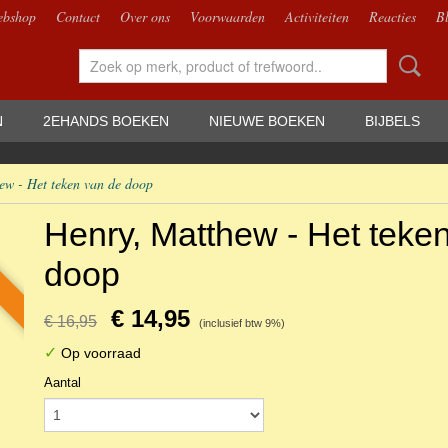
bshop
Contact
Over ons
Voorwaarden
Activiteiten
Reacties
B
N
2EHANDS BOEKEN
NIEUWE BOEKEN
BIJBELS
ew - Het teken van de doop
Henry, Matthew - Het teke
doop
€ 14,95
€ 16,95
(inclusief btw 9%)
✓
Op voorraad
Aantal