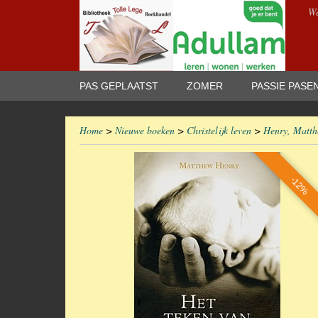
We
PAS GEPLAATST
ZOMER
PASSIE PASE
Home
>
Nieuwe boeken
>
Christelijk leven
>
Henry, Matth
-12%