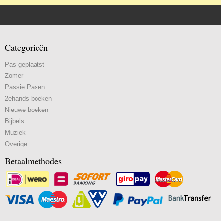
Categorieën
Pas geplaatst
Zomer
Passie Pasen
2ehands boeken
Nieuwe boeken
Bijbels
Muziek
Overige
Betaalmethodes