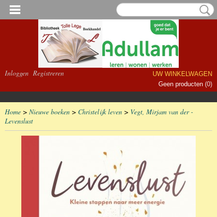
Inloggen
Registreren
UW WINKELWAGEN
Geen producten
(0)
Home
>
Nieuwe boeken
>
Christelijk leven
>
Vegt, Mirjam van der -
Levenslust