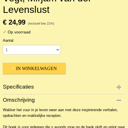
Levenslust
€ 24,99
(inclusief btw 21%)
✓
Op voorraad
Aantal
IN WINKELWAGEN
Specificaties
Productcode
Omschrijving
NBKCl-22928
Wakker het vuur in je leven weer aan met deze inspirerende verhalen,
EAN code
opdrachten en makkelijke recepten.
9789025913090
Dit boek is voor iedereen die s avonds moe op de bank ploft en grijpt naar