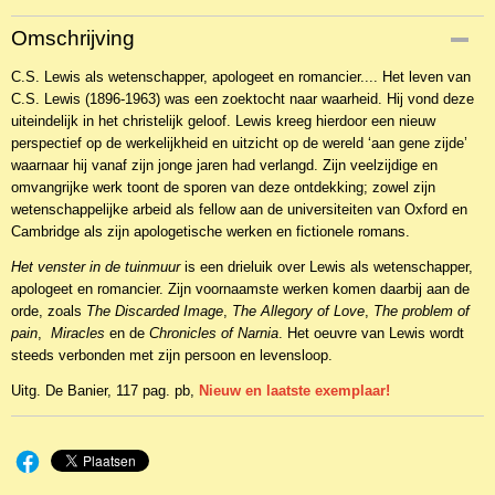
Productcode
Omschrijving
NBKCL-14634
C.S. Lewis als wetenschapper, apologeet en romancier.... Het leven van
EAN code
C.S. Lewis (1896-1963) was een zoektocht naar waarheid. Hij vond deze
9789462788152
uiteindelijk in het christelijk geloof. Lewis kreeg hierdoor een nieuw
perspectief op de werkelijkheid en uitzicht op de wereld ‘aan gene zijde’
waarnaar hij vanaf zijn jonge jaren had verlangd. Zijn veelzijdige en
omvangrijke werk toont de sporen van deze ontdekking; zowel zijn
wetenschappelijke arbeid als fellow aan de universiteiten van Oxford en
Cambridge als zijn apologetische werken en fictionele romans.
Het venster in de tuinmuur
is een drieluik over Lewis als wetenschapper,
apologeet en romancier. Zijn voornaamste werken komen daarbij aan de
orde, zoals
The
Discarded Image
,
The Allegory of Love
,
The problem of
pain
,
Miracles
en de
Chronicles of Narnia
. Het oeuvre van Lewis wordt
steeds verbonden met zijn persoon en levensloop.
Uitg. De Banier, 117 pag. pb,
Nieuw en laatste exemplaar!