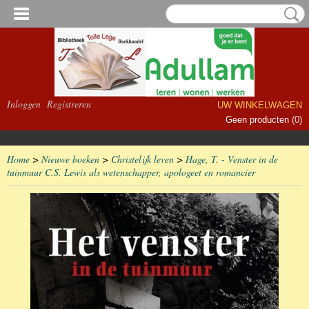
Inloggen
Registreren
UW WINKELWAGEN
Geen producten
(0)
Home
>
Nieuwe boeken
>
Christelijk leven
>
Hage, T. - Venster in de
tuinmuur C.S. Lewis als wetenschapper, apologeet en romancier