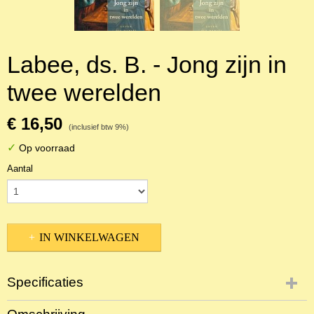
Labee, ds. B. - Jong zijn in
twee werelden
€ 16,50
(inclusief btw 9%)
✓
Op voorraad
Aantal
IN WINKELWAGEN
Specificaties
Productcode