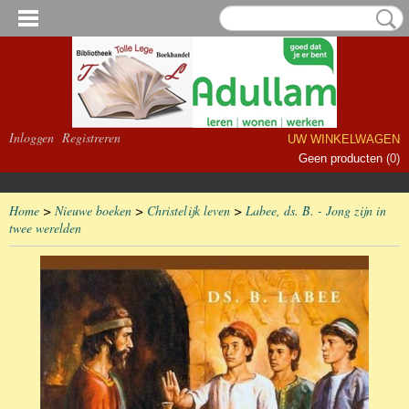
Inloggen
Registreren
UW WINKELWAGEN
Geen producten
(0)
Home
>
Nieuwe boeken
>
Christelijk leven
>
Labee, ds. B. - Jong zijn in
twee werelden