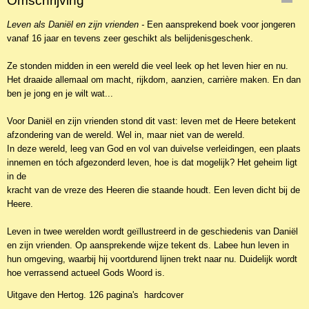
Omschrijving
NBKCL-210
Leven als Daniël en zijn vrienden -
EAN code
Een aansprekend boek voor jongeren
vanaf 16 jaar en tevens zeer geschikt als belijdenisgeschenk.
9789033123429
Ze stonden midden in een wereld die veel leek op het leven hier en nu.
Het draaide allemaal om macht, rijkdom, aanzien, carrière maken. En dan
ben je jong en je wilt wat...
Voor Daniël en zijn vrienden stond dit vast: leven met de Heere betekent
afzondering van de wereld. Wel in, maar niet van de wereld.
In deze wereld, leeg van God en vol van duivelse verleidingen, een plaats
innemen en tóch afgezonderd leven, hoe is dat mogelijk? Het geheim ligt
in de
kracht van de vreze des Heeren die staande houdt. Een leven dicht bij de
Heere.
Leven in twee werelden wordt geïllustreerd in de geschiedenis van Daniël
en zijn vrienden. Op aansprekende wijze tekent ds. Labee hun leven in
hun omgeving, waarbij hij voortdurend lijnen trekt naar nu. Duidelijk wordt
hoe verrassend actueel Gods Woord is.
Uitgave den Hertog. 126 pagina's hardcover