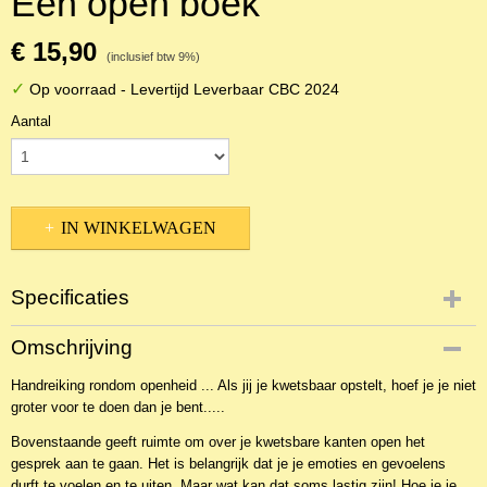
Een open boek
€ 15,90
(inclusief btw 9%)
✓
Op voorraad
- Levertijd Leverbaar CBC 2024
Aantal
IN WINKELWAGEN
Specificaties
Productcode
Omschrijving
NBKC-33199
Handreiking rondom openheid ... Als jij je kwetsbaar opstelt, hoef je je niet
EAN code
groter voor te doen dan je bent.....
9789033132162
Productcode leverancier
Bovenstaande geeft ruimte om over je kwetsbare kanten open het
Den Hertog
gesprek aan te gaan. Het is belangrijk dat je je emoties en gevoelens
durft te voelen en te uiten. Maar wat kan dat soms lastig zijn! Hoe je je