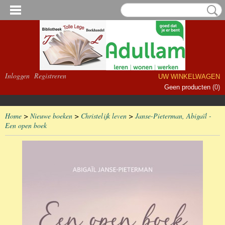
Inloggen
Registreren
UW WINKELWAGEN
Geen producten
(0)
Home
>
Nieuwe boeken
>
Christelijk leven
>
Janse-Pieterman, Abigaïl -
Een open boek