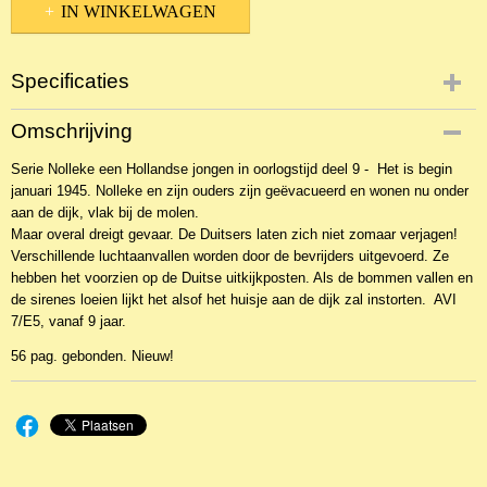
IN WINKELWAGEN
Specificaties
Productcode
Omschrijving
NBKJ-11094
Serie Nolleke een Hollandse jongen in oorlogstijd deel 9 - Het is begin
EAN code
januari 1945. Nolleke en zijn ouders zijn geëvacueerd en wonen nu onder
9789055516094
aan de dijk, vlak bij de molen.
Maar overal dreigt gevaar. De Duitsers laten zich niet zomaar verjagen!
Verschillende luchtaanvallen worden door de bevrijders uitgevoerd. Ze
hebben het voorzien op de Duitse uitkijkposten. Als de bommen vallen en
de sirenes loeien lijkt het alsof het huisje aan de dijk zal instorten. AVI
7/E5, vanaf 9 jaar.
56 pag. gebonden. Nieuw!