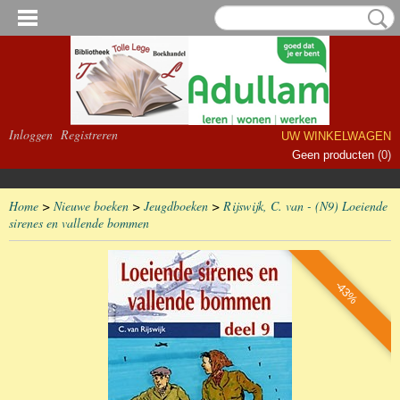
Inloggen
Registreren
UW WINKELWAGEN
Geen producten
(0)
Home
>
Nieuwe boeken
>
Jeugdboeken
>
Rijswijk, C. van - (N9) Loeiende
sirenes en vallende bommen
-43%