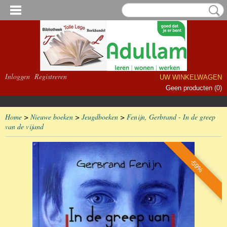
Inloggen
Registreren
UW WINKELWAGEN
Geen producten
(0)
Home
>
Nieuwe boeken
>
Jeugdboeken
>
Fenijn, Gerbrand - In de greep
van de vijand
-59%