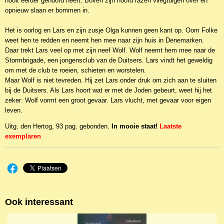
nooit eerder gehoord heeft. Boven zijn hoofd razen vliegtuigen over en
9789033126680
opnieuw slaan er bommen in.
Het is oorlog en Lars en zijn zusje Olga kunnen geen kant op. Oom Folke
weet hen te redden en neemt hen mee naar zijn huis in Denemarken.
Daar trekt Lars veel op met zijn neef Wolf. Wolf neemt hem mee naar de
Stormbrigade, een jongensclub van de Duitsers. Lars vindt het geweldig
om met de club te roeien, schieten en worstelen.
Maar Wolf is niet tevreden. Hij zet Lars onder druk om zich aan te sluiten
bij de Duitsers. Als Lars hoort wat er met de Joden gebeurt, weet hij het
zeker: Wolf vormt een groot gevaar. Lars vlucht, met gevaar voor eigen
leven.
Uitg. den Hertog, 93 pag. gebonden.
In mooie staat!
Laatste
exemplaren
Ook interessant