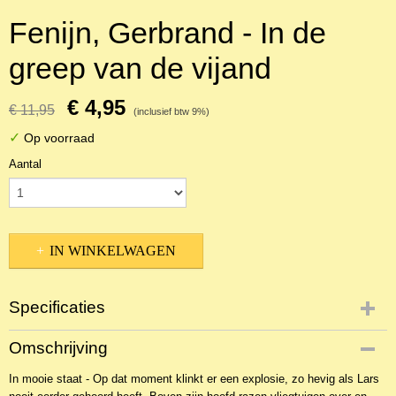
Fenijn, Gerbrand - In de
greep van de vijand
€ 4,95
€ 11,95
(inclusief btw 9%)
✓
Op voorraad
Aantal
IN WINKELWAGEN
Specificaties
Productcode
Omschrijving
NBKJ-11826
In mooie staat - Op dat moment klinkt er een explosie, zo hevig als Lars
EAN code