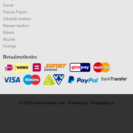
Zomer
Passie Pasen
2ehands boeken
Nieuwe boeken
Bijbels
Muziek
Overige
Betaalmethodes
© 2026 www.refoboek.com - Powered by Shoppagina.nl