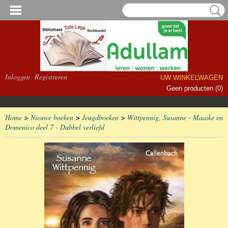
Inloggen
Registreren
UW WINKELWAGEN
Geen producten
(0)
Home
>
Nieuwe boeken
>
Jeugdboeken
>
Wittpennig, Susanne - Maaike en
Domenico deel 7 - Dubbel verliefd