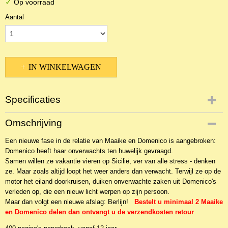
✓
Op voorraad
Aantal
IN WINKELWAGEN
Specificaties
Productcode
Omschrijving
NBKJ-130
Een nieuwe fase in de relatie van Maaike en Domenico is aangebroken:
EAN code
Domenico heeft haar onverwachts ten huwelijk gevraagd.
9789026601958
Samen willen ze vakantie vieren op Sicilië, ver van alle stress - denken
ze. Maar zoals altijd loopt het weer anders dan verwacht. Terwijl ze op de
motor het eiland doorkruisen, duiken onverwachte zaken uit Domenico's
verleden op, die een nieuw licht werpen op zijn persoon.
Maar dan volgt een nieuwe afslag: Berlijn!
Bestelt u minimaal 2 Maaike
en Domenico delen dan ontvangt u de verzendkosten retour