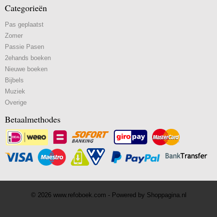
Categorieën
Pas geplaatst
Zomer
Passie Pasen
2ehands boeken
Nieuwe boeken
Bijbels
Muziek
Overige
Betaalmethodes
© 2026 www.refoboek.com - Powered by Shoppagina.nl