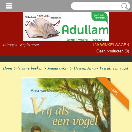
Inloggen
Registreren
UW WINKELWAGEN
Geen producten
(0)
Home
>
Nieuwe boeken
>
Jeugdboeken
>
Deelen, Arna - Vrij als een vogel
-40%