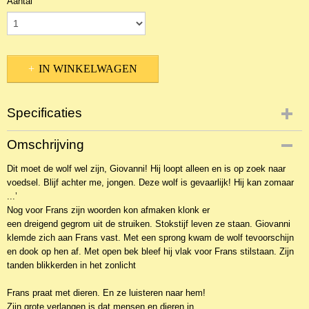
Aantal
IN WINKELWAGEN
Specificaties
Productcode
Omschrijving
NBKJ-14574
Dit moet de wolf wel zijn, Giovanni! Hij loopt alleen en is op zoek naar
EAN code
voedsel. Blijf achter me, jongen. Deze wolf is gevaarlijk! Hij kan zomaar
9789402901252
...’
Nog voor Frans zijn woorden kon afmaken klonk er
een dreigend gegrom uit de struiken. Stokstijf leven ze staan. Giovanni
klemde zich aan Frans vast. Met een sprong kwam de wolf tevoorschijn
en dook op hen af. Met open bek bleef hij vlak voor Frans stilstaan. Zijn
tanden blikkerden in het zonlicht
Frans praat met dieren. En ze luisteren naar hem!
Zijn grote verlangen is dat mensen en dieren in