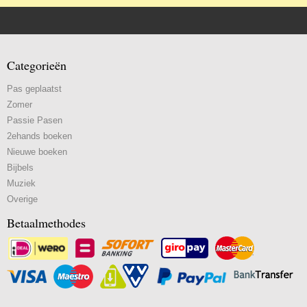
Categorieën
Pas geplaatst
Zomer
Passie Pasen
2ehands boeken
Nieuwe boeken
Bijbels
Muziek
Overige
Betaalmethodes