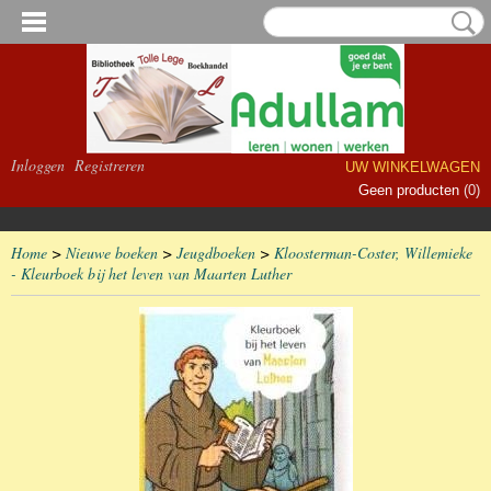
Inloggen
Registreren
UW WINKELWAGEN
Geen producten
(0)
Home
>
Nieuwe boeken
>
Jeugdboeken
>
Kloosterman-Coster, Willemieke
- Kleurboek bij het leven van Maarten Luther