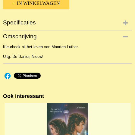
IN WINKELWAGEN
Specificaties
Productcode
Omschrijving
NBKJ-14596
Kleurboek bij het leven van Maarten Luther.
EAN code
9789402901566
Uitg. De Banier, Nieuw!
Ook interessant