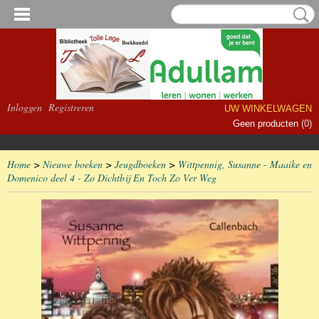
Inloggen
Registreren
UW WINKELWAGEN
Geen producten
(0)
Home
>
Nieuwe boeken
>
Jeugdboeken
>
Wittpennig, Susanne - Maaike en
Domenico deel 4 - Zo Dichtbij En Toch Zo Ver Weg