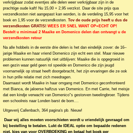
verkrijgbaar zodat eventjes alle delen weer verkrijgbaar zijn in de
prachtige oude kaft! Nu 15,00 + 2,95 verzkst. Daar de site prijs qua
verzendkosten niet aangepast kan worden, is de verdeling 15,95 voor het
boek en 1,95 voor de verzendkosten.
Tov de oude prijs heeft u dus de
verzendkosten GRATIS!
WEES ER SNEL WANT OP=ECHT OP!
Bestelt u minimaal 2 Maaike en Domenico delen dan ontvangt u de
verzendkosten retour
Na alle hobbels in de eerste drie delen is het dan eindelijk zover: de 16–
jarige Maaike en haar vriend Domenico zijn echt een stel. Maar nieuwe
problemen kunnen natuurlijk niet uitblijven: Maaike die is opgegroeid in
een gezin waar geld geen rol speelde en Domenico die zijn jeugd
voornamelijk op straat heeft doorgebracht, het zijn ervaringen die ze ook
in hun prille relatie met zich meedragen.
Daarnaast wordt Maaike in haar omgang met Domenico geconfronteerd
met Bianca, de jaloerse halfzus van Domenico. En met Carrie, het meisje
dat een kindje verwacht van Domenico"s gestorven tweelingbroer. Tijdens
een schoolreis naar Londen barst de bom....
Uitgeverij Callenbach, 364 pagina's pb. Nieuw!
Daar wij alles moeten voorschieten wordt u vriendelijk gevraagd om
bij bestelling te betalen. Lukt de IDEAL optie om bepaalde redenen
niet, kies van voor OVERBOEKING en betaal het boek per