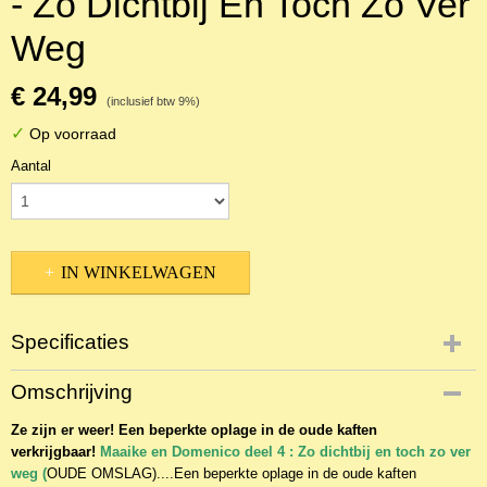
- Zo Dichtbij En Toch Zo Ver
Weg
€ 24,99
(inclusief btw 9%)
✓
Op voorraad
Aantal
IN WINKELWAGEN
Specificaties
Productcode
Omschrijving
NBKJ-1606
Ze zijn er weer! Een beperkte oplage in de oude kaften
EAN code
verkrijgbaar!
9789026615283
Maaike en Domenico deel 4 : Zo dichtbij en toch zo ver
weg (
OUDE OMSLAG)....Een beperkte oplage in de oude kaften