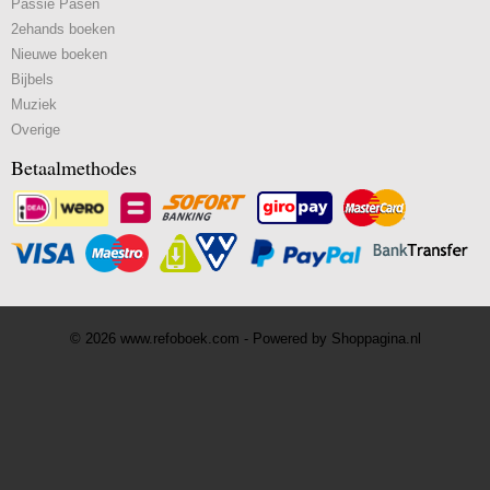
Passie Pasen
2ehands boeken
Nieuwe boeken
Bijbels
Muziek
Overige
Betaalmethodes
© 2026 www.refoboek.com - Powered by Shoppagina.nl