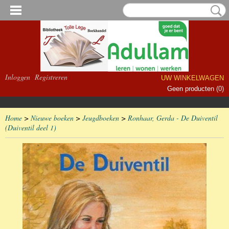
Inloggen
Registreren
UW WINKELWAGEN
Geen producten
(0)
Home
>
Nieuwe boeken
>
Jeugdboeken
>
Ronhaar, Gerda - De Duiventil
(Duiventil deel 1)