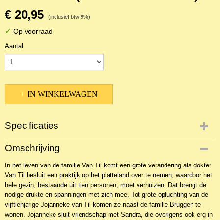
€ 20,95
(inclusief btw 9%)
✓
Op voorraad
Aantal
IN WINKELWAGEN
Specificaties
Productcode
Omschrijving
NBKJ-1657
In het leven van de familie Van Til komt een grote verandering als dokter
EAN code
Van Til besluit een praktijk op het platteland over te nemen, waardoor het
9789059520301
hele gezin, bestaande uit tien personen, moet verhuizen. Dat brengt de
nodige drukte en spanningen met zich mee. Tot grote opluchting van de
vijftienjarige Jojanneke van Til komen ze naast de familie Bruggen te
wonen. Jojanneke sluit vriendschap met Sandra, die overigens ook erg in