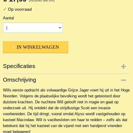
(inclusief btw 9%)
✓
Op voorraad
Aantal
IN WINKELWAGEN
Specificaties
Productcode
Omschrijving
NBKJ-16722
Wills eerste opdracht als volwaardige Grijze Jager voert hij uit in het Hoge
EAN code
Noorden. Volgens de plaatselijke bevolking wordt het geteisterd door
9789025744960
duistere krachten. De nuchtere Will gelooft niet in magie en gaat op
onderzoek uit. Hij ontdekt dat de strijdlustige Scoti een invasie
voorbereiden. De tijd dringt, vooral omdat Alyss wordt vastgehouden op
kasteel Macindaw. Will is vastbesloten om haar te redden – zelfs als dat
betekent dat hij het kasteel van de vijand met een handjevol vrienden
moet belegeren!