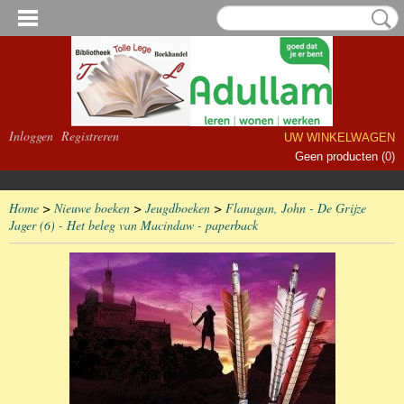
Inloggen
Registreren
UW WINKELWAGEN
Geen producten
(0)
Home
>
Nieuwe boeken
>
Jeugdboeken
>
Flanagan, John - De Grijze
Jager (6) - Het beleg van Macindaw - paperback