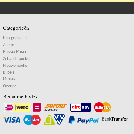
Categorieën
Pas geplaatst
Zomer
Passie Pasen
2ehands boeken
Nieuwe boeken
Bijbels
Muziek
Overige
Betaalmethodes