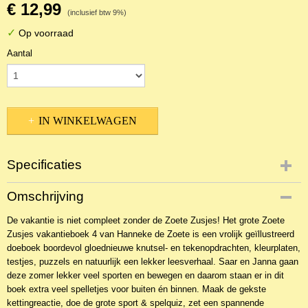
€ 12,99
(inclusief btw 9%)
✓
Op voorraad
Aantal
IN WINKELWAGEN
Specificaties
Productcode
Omschrijving
NBKJ-17037
De vakantie is niet compleet zonder de Zoete Zusjes! Het grote Zoete
EAN code
Zusjes vakantieboek 4 van Hanneke de Zoete is een vrolijk geïllustreerd
9789043933711
doeboek boordevol gloednieuwe knutsel- en tekenopdrachten, kleurplaten,
testjes, puzzels en natuurlijk een lekker leesverhaal. Saar en Janna gaan
deze zomer lekker veel sporten en bewegen en daarom staan er in dit
boek extra veel spelletjes voor buiten én binnen. Maak de gekste
kettingreactie, doe de grote sport & spelquiz, zet een spannende