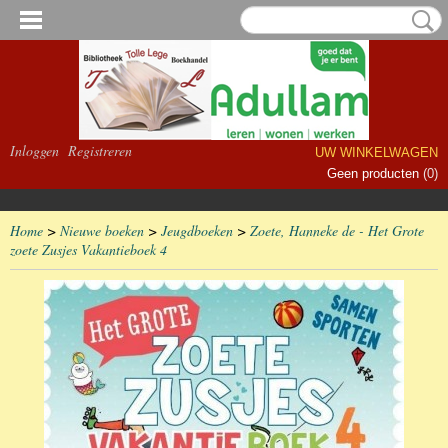
Inloggen
Registreren
UW WINKELWAGEN
Geen producten
(0)
Home
>
Nieuwe boeken
>
Jeugdboeken
>
Zoete, Hanneke de - Het Grote
zoete Zusjes Vakantieboek 4