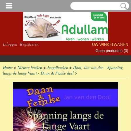
Inloggen
Registreren
UW WINKELWAGEN
Geen producten
(0)
Home
>
Nieuwe boeken
>
Jeugdboeken
>
Dool, Jan van den - Spanning
langs de lange Vaart - Daan & Femke deel 5