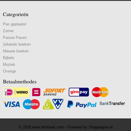
Categorieën
Pas geplaatst
Zomer
Passie Pasen
2ehands boeken
Nieuwe boeken
Bijbels
Muziek
Overige
Betaalmethodes
© 2026 www.refoboek.com - Powered by Shoppagina.nl