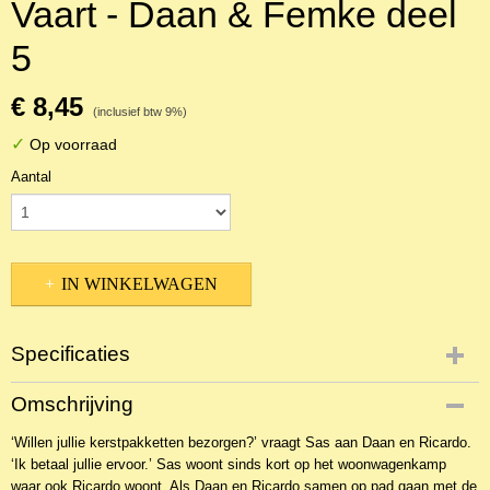
Vaart - Daan & Femke deel
5
€ 8,45
(inclusief btw 9%)
✓
Op voorraad
Aantal
IN WINKELWAGEN
Specificaties
Productcode
Omschrijving
NBKJ-18099
‘Willen jullie kerstpakketten bezorgen?’ vraagt Sas aan Daan en Ricardo.
EAN code
‘Ik betaal jullie ervoor.’ Sas woont sinds kort op het woonwagenkamp
9789059522756
waar ook Ricardo woont. Als Daan en Ricardo samen op pad gaan met de