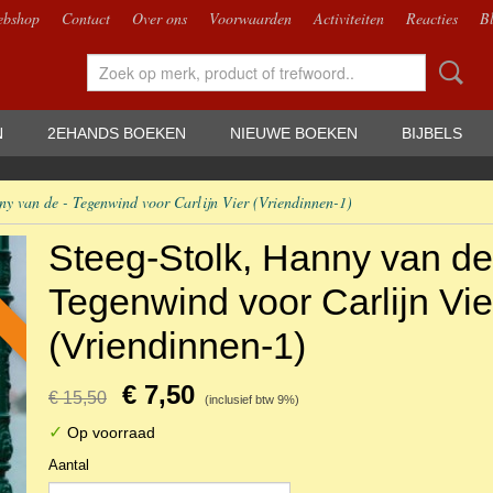
bshop
Contact
Over ons
Voorwaarden
Activiteiten
Reacties
B
N
2EHANDS BOEKEN
NIEUWE BOEKEN
BIJBELS
ny van de - Tegenwind voor Carlijn Vier (Vriendinnen-1)
Steeg-Stolk, Hanny van de
Tegenwind voor Carlijn Vie
(Vriendinnen-1)
€ 7,50
€ 15,50
(inclusief btw 9%)
✓
Op voorraad
Aantal