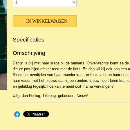
IN WINKELWAGEN
Specificaties
Productcode
NBKJa-18188
Omschrijving
EAN code
9789033128523
Carlijn is blij met haar stage bij de tandarts. Onverwachts komt ze d
die ze pas bijna omver reed met de fiets. En dan wil hij ook nog een 
Sinds het overlijden van haar moeder komt er thuis veel op haar nee
haar vader met het nieuws dat hij een andere vrouw heeft leren kennen
en gelukkig tegelijk: hoe kan iemand ooit mama vervangen?
Uitg. den Hertog, 170 pag. gebonden, Nieuw!