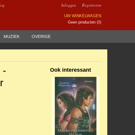
log
Inloggen
Registreren
UW WINKELWAGEN
Geen producten
(0)
MUZIEK
OVERIGE
 -
Ook interessant
r