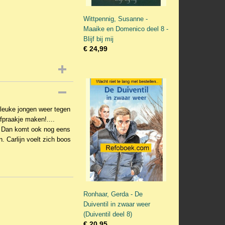
Wittpennig, Susanne -
Maaike en Domenico deel 8 -
Blijf bij mij
€ 24,99
e leuke jongen weer tegen
afpraakje maken!....
r. Dan komt ook nog eens
. Carlijn voelt zich boos
Ronhaar, Gerda - De
Duiventil in zwaar weer
(Duiventil deel 8)
€ 20,95