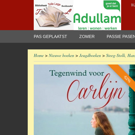
We
PAS GEPLAATST
ZOMER
PASSIE PASE
Home
>
Nieuwe boeken
>
Jeugdboeken
>
Steeg-Stolk, Han
-52%