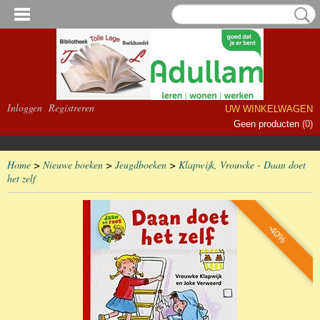
Inloggen
Registreren
UW WINKELWAGEN
Geen producten
(0)
Home
>
Nieuwe boeken
>
Jeugdboeken
>
Klapwijk, Vrouwke - Daan doet
het zelf
-40%