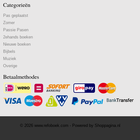
Categorieën
Pas geplaatst
Zomer
Passie Pasen
2ehands boeken
Nieuwe boeken
Bijbels
Muziek
Overige
Betaalmethodes
© 2026 www.refoboek.com - Powered by Shoppagina.nl