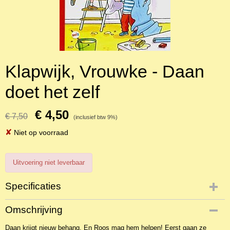
Klapwijk, Vrouwke - Daan
doet het zelf
€ 4,50
€ 7,50
(inclusief btw 9%)
✘
Niet op voorraad
Uitvoering niet leverbaar
Specificaties
Productcode
Omschrijving
NBKJ-2121
Daan krijgt nieuw behang. En Roos mag hem helpen! Eerst gaan ze
EAN code