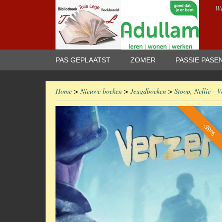
We
PAS GEPLAATST
ZOMER
PASSIE PASE
Home
>
Nieuwe boeken
>
Jeugdboeken
>
Stoop, Nellie - V
-39%