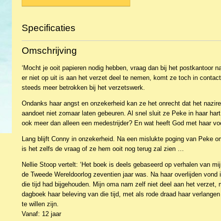
Specificaties
Productcode
NBKJ-21212
Omschrijving
EAN code
9789059523241
Productcode leverancier
Mes
‘Mocht je ooit papieren nodig hebben, vraag dan bij het postkantoor 
er niet op uit is aan het verzet deel te nemen, komt ze toch in conta
steeds meer betrokken bij het verzetswerk.
Ondanks haar angst en onzekerheid kan ze het onrecht dat het nazir
aandoet niet zomaar laten gebeuren. Al snel sluit ze Peke in haar hart
ook meer dan alleen een medestrijder? En wat heeft God met haar vo
Lang blijft Conny in onzekerheid. Na een mislukte poging van Peke o
is het zelfs de vraag of ze hem ooit nog terug zal zien …
Nellie Stoop vertelt: ‘Het boek is deels gebaseerd op verhalen van mij
de Tweede Wereldoorlog zeventien jaar was. Na haar overlijden vond 
die tijd had bijgehouden. Mijn oma nam zelf niet deel aan het verzet, m
dagboek haar beleving van die tijd, met als rode draad haar verlangen
te willen zijn.
Vanaf: 12 jaar