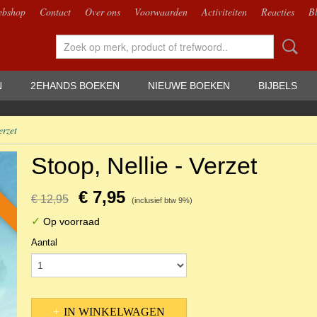
bshop
Contact
Over ons
Voorwaarden
Activiteiten
Reacties
B
N
2EHANDS BOEKEN
NIEUWE BOEKEN
BIJBELS
erzet
Stoop, Nellie - Verzet
€ 7,95
€ 12,95
(inclusief btw 9%)
✓
Op voorraad
Aantal
IN WINKELWAGEN