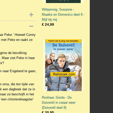
Wittpennig, Susanne -
Maaike en Domenico deel 8 -
Blijf bij mij
€ 24,99
naar Peke.’ Hoewel Conny
ct met Peke en raakt ze
egime de bevolking
. Maar ziet Peke in haar
or?
m naar Engeland te gaan,
n oma, die ten tijde van
ik een dagboek dat ze in
aar ze beschrijft in het
Ronhaar, Gerda - De
 ‘een christendraagster’
Duiventil in zwaar weer
(Duiventil deel 8)
€ 20,95