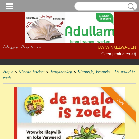
Inloggen
Registreren
UW WINKELWAGEN
Geen producten
(0)
Home
>
Nieuwe boeken
>
Jeugdboeken
>
Klapwijk, Vrouwke - De naald is
zoek
-34%