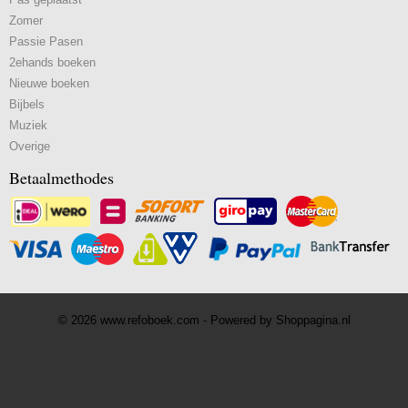
Zomer
Passie Pasen
2ehands boeken
Nieuwe boeken
Bijbels
Muziek
Overige
Betaalmethodes
© 2026 www.refoboek.com - Powered by Shoppagina.nl