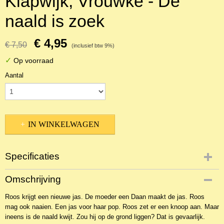
Klapwijk, Vrouwke - De
naald is zoek
€ 4,95
€ 7,50
(inclusief btw 9%)
✓
Op voorraad
Aantal
IN WINKELWAGEN
Specificaties
Productcode
Omschrijving
NBKJ-2122
Roos krijgt een nieuwe jas. De moeder een Daan maakt de jas. Roos
EAN code
mag ook naaien. Een jas voor haar pop. Roos zet er een knoop aan. Maar
9789089010360
ineens is de naald kwijt. Zou hij op de grond liggen? Dat is gevaarlijk.