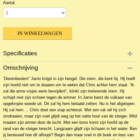
Aantal
IN WINKELWAGEN
Specificaties
Productcode
Omschrijving
NBKJa-21546
‘Dierenbeulen!’ Jarno knijpt in zijn hengel. Die stem, die kent hij. Hij hoeft
EAN code
zijn hoofd niet om te draaien om te weten dat Chris achter hem staat. ‘Ik
9789463350549
zal die arme visjes eens bevrijden!’, klinkt zijn treiterende stem. Hij
schopt met zijn schoen tegen de emmer. In Jarno barst de vulkaan van
opgekropte woede uit. Dit zal hij hem betaald zetten. Nu is het afgelopen.
Hij zal hem ... Chris doet een stap achteruit. Met een ruk wil hij zich
omdraaien, maar zijn voet glijdt weg op het natte hout van de steiger. Wild
maaien zijn armen door de lucht. Met een bons komt zijn hoofd op de
rand van de steiger terecht. Langzaam glijdt zijn lichaam in het water. Ben
jij benieuwd hoe dit afloopt? Begin dan maar snel in dit boek en lees van