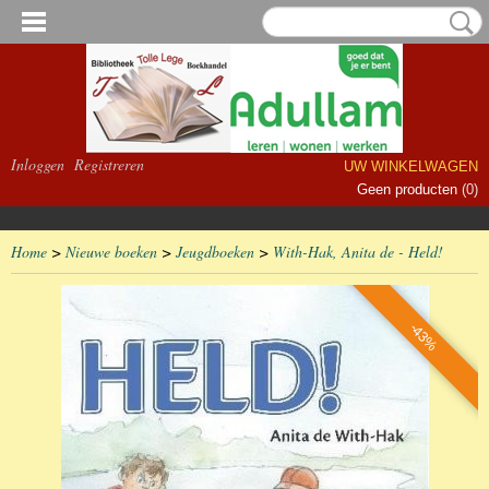
Inloggen
Registreren
UW WINKELWAGEN
Geen producten
(0)
Home
>
Nieuwe boeken
>
Jeugdboeken
>
With-Hak, Anita de - Held!
-43%