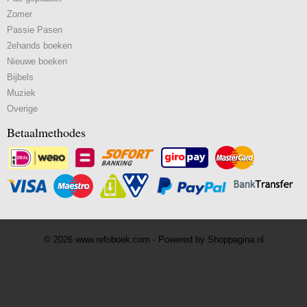
Zomer
Passie Pasen
2ehands boeken
Nieuwe boeken
Bijbels
Muziek
Overige
Betaalmethodes
© 2026 www.refoboek.com - Powered by Shoppagina.nl