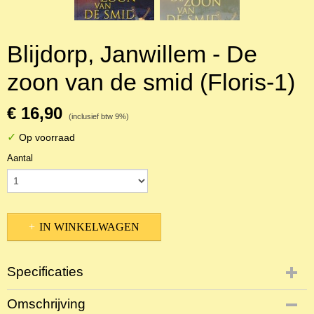
Blijdorp, Janwillem - De
zoon van de smid (Floris-1)
€ 16,90
(inclusief btw 9%)
✓
Op voorraad
Aantal
IN WINKELWAGEN
Specificaties
Productcode
Omschrijving
NBKJ-2568