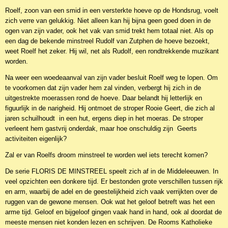
Roelf, zoon van een smid in een versterkte hoeve op de Hondsrug, voelt
EAN code
zich verre van gelukkig. Niet alleen kan hij bijna geen goed doen in de
9789055516698
ogen van zijn vader, ook het vak van smid trekt hem totaal niet. Als op
Productcode leverancier
een dag de bekende minstreel Rudolf van Zutphen de hoeve bezoekt,
Gebr. Koster
weet Roelf het zeker. Hij wil, net als Rudolf, een rondtrekkende muzikant
worden.
Na weer een woedeaanval van zijn vader besluit Roelf weg te lopen. Om
te voorkomen dat zijn vader hem zal vinden, verbergt hij zich in de
uitgestrekte moerassen rond de hoeve. Daar belandt hij letterlijk en
figuurlijk in de narigheid. Hij ontmoet de stroper Rooie Geert, die zich al
jaren schuilhoudt in een hut, ergens diep in het moeras. De stroper
verleent hem gastvrij onderdak, maar hoe onschuldig zijn Geerts
activiteiten eigenlijk?
Zal er van Roelfs droom minstreel te worden wel iets terecht komen?
De serie FLORIS DE MINSTREEL speelt zich af in de Middeleeuwen. In
veel opzichten een donkere tijd. Er bestonden grote verschillen tussen rijk
en arm, waarbij de adel en de geestelijkheid zich vaak verrijkten over de
ruggen van de gewone mensen. Ook wat het geloof betreft was het een
arme tijd. Geloof en bijgeloof gingen vaak hand in hand, ook al doordat de
meeste mensen niet konden lezen en schrijven. De Rooms Katholieke