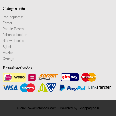
Categorieën
Pas geplaatst
Zomer
Passie Pasen
2ehands boeken
Nieuwe boeken
Bijbels
Muziek
Overige
Betaalmethodes
© 2026 www.refoboek.com - Powered by Shoppagina.nl