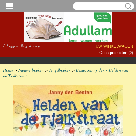
Inloggen
Registreren
UW WINKELWAGEN
Geen producten
(0)
Home
>
Nieuwe boeken
>
Jeugdboeken
>
Beste, Janny den - Helden van
de Tjalkstraat