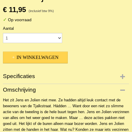
€ 11,95
(inclusief btw 9%)
✓
Op voorraad
Aantal
IN WINKELWAGEN
Specificaties
Productcode
Omschrijving
NBKJ-260
Het zit Jens en Jolien niet mee. Ze hadden altijd leuk contact met de
EAN code
bewoners van de Tjalkstraat. Hádden … Want door een niet zo slimme
9789087189402
actie van de tweeling is de hele buurt tegen hen. Jens en Jolien verzinnen
van alles om het weer goed te maken. Maar … deze acties pakken niet
goed uit. Het lijkt of de buren alleen maar bozer worden. Jens en Jolien
zitten met de handen in het haar. Wat nu? Konden ze maar iets verzinnen