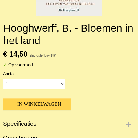
Hooghwerff, B. - Bloemen in
het land
€ 14,50
(inclusief btw 9%)
✓
Op voorraad
Aantal
IN WINKELWAGEN
Specificaties
Productcode
Omschrijving