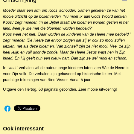
NBKJ-2634
Moeder slaat een arm om Koos'
EAN code
schouder. Samen genieten ze van het
mooie uitzicht op de bollenvelden. '
9789033123337
Nu moet ik aan Gods Woord denken,
Koos,'
zegt moeder. '
In de Bijbel staat:
De bloemen worden gezien in het
land.
Weet je wie met die bloemen worden bedoeld?'
Koos weet het niet.
'Daar worden de kinderen van de Heere mee bedoeld,'
zegt moeder. '
De Heere zal ervoor zorgen dat zij er ook zo mooi zullen
uitzien, net als deze bloemen. Van zichzelf zijn ze niet mooi. Nee, ze zijn
heel lelijk en vuil door de zonde. Maar de Heere Jezus wast hen in Zijn
bloed. En Hij geeft hun een nieuw hart. Dan zijn ze wel mooi en schoon.'
In twaalf verhalen wil de auteur jonge kinderen laten zien Wie de Heere is
voor Zijn volk. De verhalen zijn gebaseerd op historische feiten. Met
prachtige tekeningen van Rino Visser. Vanaf 5 jaar.
Uitgave den Hertog, 68 pagina's gebonden. Zeer mooie uitvoering!
Ook interessant