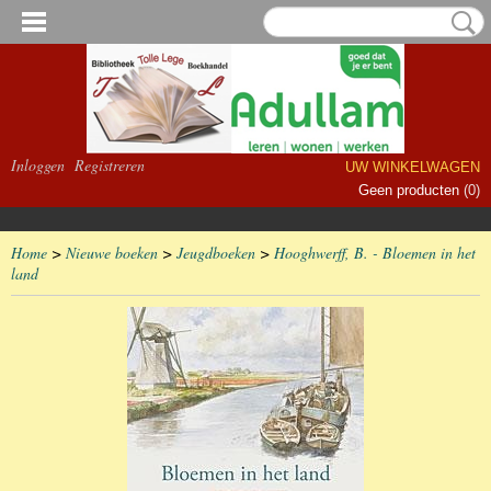
Inloggen
Registreren
UW WINKELWAGEN
Geen producten
(0)
Home
>
Nieuwe boeken
>
Jeugdboeken
>
Hooghwerff, B. - Bloemen in het
land