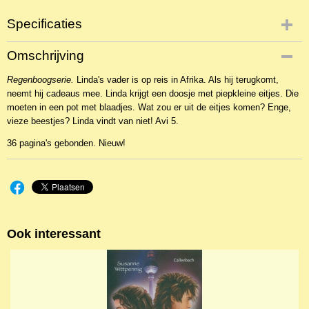
Specificaties
Productcode
Omschrijving
NBKJ-2704
Regenboogserie.
EAN code
Linda's vader is op reis in Afrika. Als hij terugkomt,
neemt hij cadeaus mee. Linda krijgt een doosje met piepkleine eitjes. Die
9789089010131
moeten in een pot met blaadjes. Wat zou er uit de eitjes komen? Enge,
vieze beestjes? Linda vindt van niet! Avi 5.
36 pagina's gebonden. Nieuw!
Ook interessant