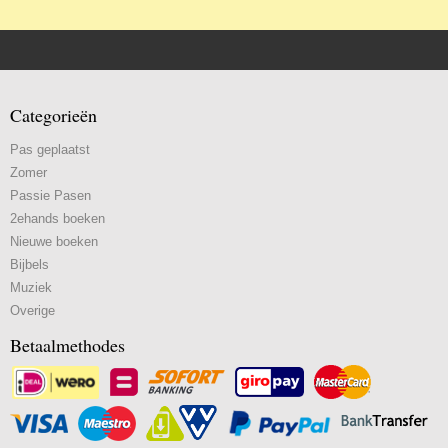
Categorieën
Pas geplaatst
Zomer
Passie Pasen
2ehands boeken
Nieuwe boeken
Bijbels
Muziek
Overige
Betaalmethodes