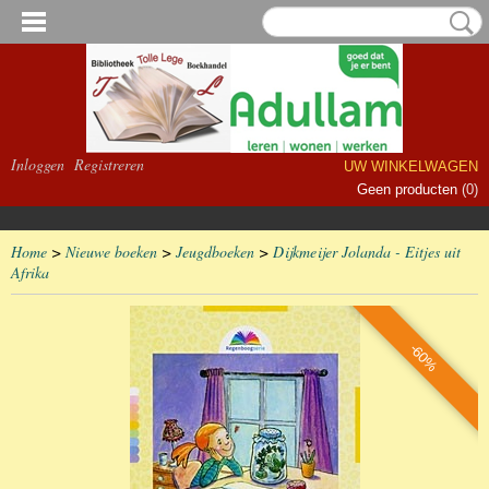
Inloggen
Registreren
UW WINKELWAGEN
Geen producten
(0)
Home
>
Nieuwe boeken
>
Jeugdboeken
>
Dijkmeijer Jolanda - Eitjes uit
Afrika
-60%