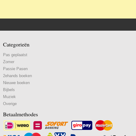
Categorieën
Pas geplaatst
Zomer
Passie Pasen
2ehands boeken
Nieuwe boeken
Bijbels
Muziek
Overige
Betaalmethodes