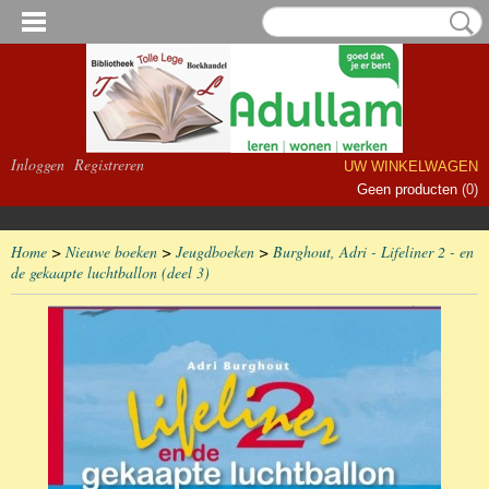
Inloggen
Registreren
UW WINKELWAGEN
Geen producten
(0)
Home
>
Nieuwe boeken
>
Jeugdboeken
>
Burghout, Adri - Lifeliner 2 - en
de gekaapte luchtballon (deel 3)