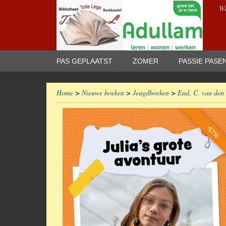
We
PAS GEPLAATST
ZOMER
PASSIE PASE
Home
>
Nieuwe boeken
>
Jeugdboeken
>
End, C. van den 
-57%