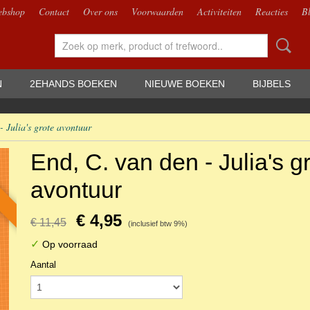
bshop
Contact
Over ons
Voorwaarden
Activiteiten
Reacties
B
N
2EHANDS BOEKEN
NIEUWE BOEKEN
BIJBELS
- Julia's grote avontuur
End, C. van den - Julia's g
avontuur
€ 4,95
€ 11,45
(inclusief btw 9%)
✓
Op voorraad
Aantal