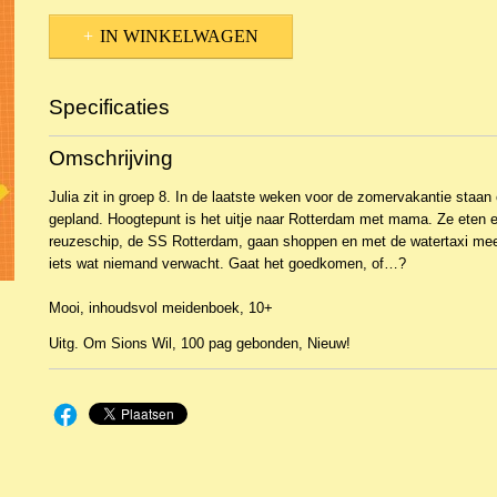
IN WINKELWAGEN
Specificaties
Productcode
NBKJ-34496
Omschrijving
EAN code
9789463351355
Productcode leverancier
Om Sions Wil
Julia zit in groep 8. In de laatste weken voor de zomervakantie staan 
gepland. Hoogtepunt is het uitje naar Rotterdam met mama. Ze eten e
reuzeschip, de SS Rotterdam, gaan shoppen en met de watertaxi mee
iets wat niemand verwacht. Gaat het goedkomen, of…?
Mooi, inhoudsvol meidenboek, 10+
Uitg. Om Sions Wil, 100 pag gebonden, Nieuw!