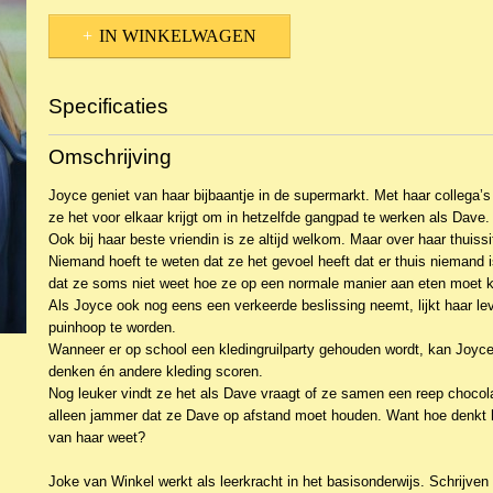
IN WINKELWAGEN
Specificaties
Productcode
NBKJ-38554
Omschrijving
EAN code
9789033133480
Productcode leverancier
Den Hertog
Joyce geniet van haar bijbaantje in de supermarkt. Met haar collega’s 
ze het voor elkaar krijgt om in hetzelfde gangpad te werken als Dave.
Ook bij haar beste vriendin is ze altijd welkom. Maar over haar thuissit
Niemand hoeft te weten dat ze het gevoel heeft dat er thuis niemand 
dat ze soms niet weet hoe ze op een normale manier aan eten moet 
Als Joyce ook nog eens een verkeerde beslissing neemt, lijkt haar l
puinhoop te worden.
Wanneer er op school een kledingruilparty gehouden wordt, kan Joyc
denken én andere kleding scoren.
Nog leuker vindt ze het als Dave vraagt of ze samen een reep chocol
alleen jammer dat ze Dave op afstand moet houden. Want hoe denkt hij
van haar weet?
Joke van Winkel werkt als leerkracht in het basisonderwijs. Schrijven