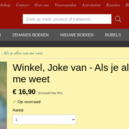
bshop
Contact
Over ons
Voorwaarden
Activiteiten
Reacties
B
N
2EHANDS BOEKEN
NIEUWE BOEKEN
BIJBELS
 - Als je alles van me weet
Winkel, Joke van - Als je a
me weet
€ 16,90
(inclusief btw 9%)
✓
Op voorraad
Aantal