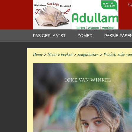
We
PAS GEPLAATST
ZOMER
PASSIE PASE
Home
>
Nieuwe boeken
>
Jeugdboeken
>
Winkel, Joke van