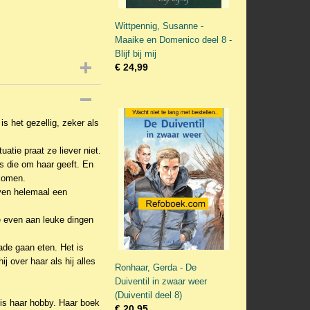
Wittpennig, Susanne -
Maaike en Domenico deel 8 -
Blijf bij mij
€ 24,99
is het gezellig, zeker als
uatie praat ze liever niet.
is die om haar geeft. En
komen.
even helemaal een
e even aan leuke dingen
ade gaan eten. Het is
 over haar als hij alles
Ronhaar, Gerda - De
Duiventil in zwaar weer
(Duiventil deel 8)
 is haar hobby. Haar boek
€ 20,95