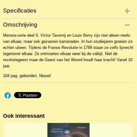
Specificaties
Productcode
Omschrijving
NBKJ-4428
Menora-serie deel 5. Victor Tavernij en Louis Berry zijn niet alleen neefs
EAN code
van elkaar, maar ook gezworen kameraden. In hun studiejaren groeien ze
9789055514779
echter uiteen. Tijdens de Franse Revolutie in 1789 staan ze zelfs lijnrecht
Productcode leverancier
tegenover elkaar. Ze ontmoeten elkaar weer bij de valbijl. Niet de
Gebr. Koster
revolutiegeest maar de Geest van het Woord houdt haar kracht! Vanaf 10
jaar.
104 pag. gebonden. Nieuw!
Ook interessant