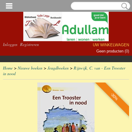
Inloggen
Registreren
UW WINKELWAGEN
Geen producten
(0)
Home
>
Nieuwe boeken
>
Jeugdboeken
>
Rijswijk, C. van - Een Trooster
in nood
-30%