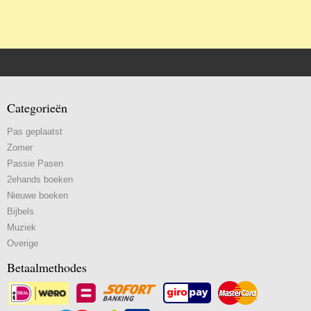
Categorieën
Pas geplaatst
Zomer
Passie Pasen
2ehands boeken
Nieuwe boeken
Bijbels
Muziek
Overige
Betaalmethodes