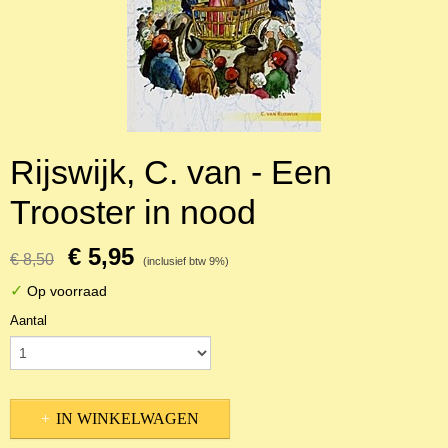
Rijswijk, C. van - Een
Trooster in nood
€ 5,95
€ 8,50
(inclusief btw 9%)
✓
Op voorraad
Aantal
IN WINKELWAGEN