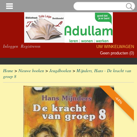
Inloggen
Registreren
UW WINKELWAGEN
Geen producten
(0)
Home
>
Nieuwe boeken
>
Jeugdboeken
>
Mijnders, Hans - De kracht van
groep 8
-44%