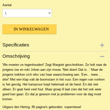
Aantal
IN WINKELWAGEN
Specificaties
Productcode
Omschrijving
NBKJ-690
'We moeten ze tegenhouden!' Zegt Margriet geschrokken. Ze holt naar de
EAN code
jongens toe en rukt Johan aan zijn mouw. 'Niet doen! Dat is...' Maar de
9789033116346
jongens trekken zich niks van haar waarschuwing aan. 'Een... twee...
drie!' Met een klap valt de boomstam in het vuur. Een regen van vonken
is het gevolg. Het kampvuur loopt helemaal uit de hand. En dat niet
alleen. Er gaat heel veel fout. Maar groep 8 laat zien dat het ook weer
goed kan gaan. En dat je gewoon met je problemen voor de dag moet
komen.
Uitgave den Hertog, 85 pagina's gebonden. supernieuw!