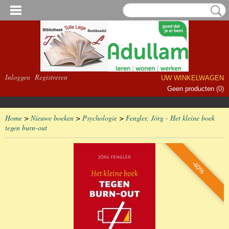
Inloggen
Registreren
UW WINKELWAGEN
Geen producten
(0)
Home
>
Nieuwe boeken
>
Psychologie
>
Fengler, Jörg - Het kleine boek
tegen burn-out
-40%