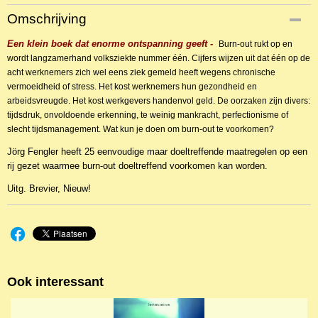
Productcode
Omschrijving
NBKPs-8208
Een klein boek dat enorme ontspanning geeft -
EAN code
Burn-out rukt op en
9789491583223
wordt langzamerhand volksziekte nummer één. Cijfers wijzen uit dat één op de
acht werknemers zich wel eens ziek gemeld heeft wegens chronische
vermoeidheid of stress. Het kost werknemers hun gezondheid en
arbeidsvreugde. Het kost werkgevers handenvol geld.
De oorzaken zijn divers:
tijdsdruk, onvoldoende erkenning, te weinig mankracht, perfectionisme of
slecht tijdsmanagement. Wat kun je doen om burn-out te voorkomen?
Jörg Fengler heeft 25 eenvoudige maar doeltreffende maatregelen op een
rij gezet waarmee burn-out doeltreffend voorkomen kan worden.
Uitg. Brevier, Nieuw!
Ook interessant