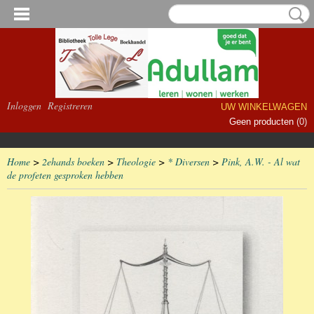
Inloggen
Registreren
UW WINKELWAGEN
Geen producten
(0)
Home
>
2ehands boeken
>
Theologie
>
* Diversen
>
Pink, A.W. - Al wat
de profeten gesproken hebben