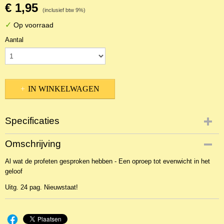
€ 1,95
(inclusief btw 9%)
✓
Op voorraad
Aantal
IN WINKELWAGEN
Specificaties
Productcode
Omschrijving
2BKR-4374
Al wat de profeten gesproken hebben - Een oproep tot evenwicht in het
EAN code
geloof
9789076973340
Uitg. 24 pag. Nieuwstaat!