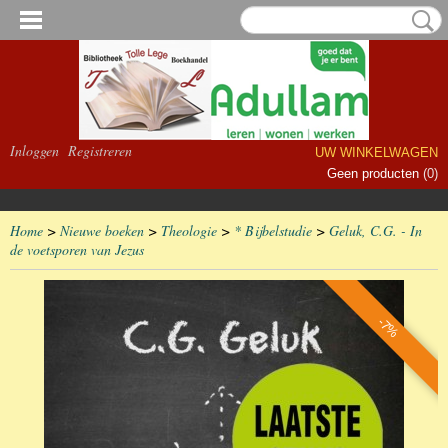
Inloggen
Registreren
UW WINKELWAGEN
Geen producten
(0)
Home
>
Nieuwe boeken
>
Theologie
>
* Bijbelstudie
>
Geluk, C.G. - In
de voetsporen van Jezus
-7%