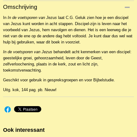
Productcode
Omschrijving
NBKTb-11229
In
EAN code
In de voetsporen van Jezus
laat C.G. Geluk zien hoe je een discipel
van Jezus kunt worden in acht stappen. Discipel-zijn is leven naar het
9789043525510
voorbeeld van Jezus, hem navolgen en dienen. Het is een leerweg die je
niet van de ene op de andere dag hebt voltooid. Je kunt daar dus wel wat
hulp bij gebruiken, waar dit boek in voorziet.
In de voetsporen van Jezus
behandelt acht kenmerken van een discipel:
geestelijke groei, gehoorzaamheid, leven door de Geest,
zelfverloochening, plaats in de kerk, zout en licht zijn,
toekomstverwachting.
Geschikt voor gebruik in gespreksgroepen en voor Bijbelstudie.
Uitg. kok, 144 pag. pb. Nieuw!
Ook interessant