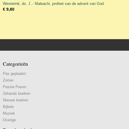
Westerink, ds. J..- Maleachi, profeet van de advent van God
€ 9,80
Categorieën
Pas geplaatst
Zomer
Passie Pasen
2ehands boeken
Nieuwe boeken
Bijbels
Muziek
Overige