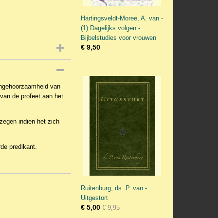
Hartingsveldt-Moree, A. van -
(1) Dagelijks volgen -
Bijbelstudies voor vrouwen
€ 9,50
 ongehoorzaamheid van
van de profeet aan het
zegen indien het zich
de predikant.
Ruitenburg, ds. P. van -
Uitgestort
€ 5,00
€ 9,95