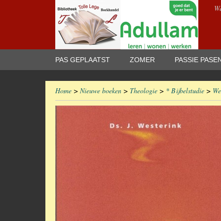
We
PAS GEPLAATST
ZOMER
PASSIE PASE
Home
>
Nieuwe boeken
>
Theologie
>
* Bijbelstudie
>
We