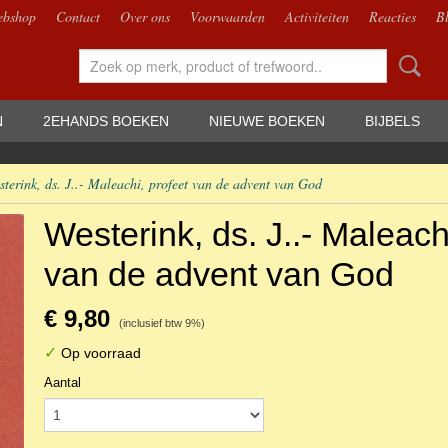
bshop
Contact
Over ons
Voorwaarden
Activiteiten
Reacties
B
N
2EHANDS BOEKEN
NIEUWE BOEKEN
BIJBELS
sterink, ds. J..- Maleachi, profeet van de advent van God
Westerink, ds. J..- Maleach
van de advent van God
€ 9,80
(inclusief btw 9%)
✓
Op voorraad
Aantal