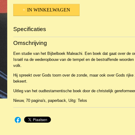
IN WINKELWAGEN
Specificaties
Productcode
NBKTBv-8053
Omschrijving
EAN code
9789058810557
Productcode leverancier
Telos
Een studie van het Bijbelboek Maleachi. Een boek dat gaat over de
Israël na de wederopbouw van de tempel en de bestraffende woorden 
volk.
Hij spreekt over Gods toorn over de zonde, maar ook over Gods rijke 
bekeert.
Uitleg van het oudtestamentische boek door de christelijk gereformeer
Nieuw, 70 pagina's, paperback, Uitg: Telos