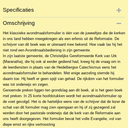
Specificaties
Productcode
Omschrijving
NBKTb-7160
Het klassieke avondmaalsformulier is één van de juweeltjes die de kerken
EAN code
in ons land hebben meegekregen als een erfenis uit de Reformatie. De
9789033124396
schrijver van dit boek was er uiteraard mee bekend. Hoe vaak las hij het
niet rond een Avondmaalsbediening in zijn gemeente.
In zijn laatste gemeente, de Christelijke Gereformeerde Kerk van Urk
(Maranatha), die hij ook al eerder gediend had, kreeg hij de vraag om in
de leerdiensten in plaats van de Heidelbergse Catechismus eens het
avondmaalsformulier te behandelen. Met enige aarzeling stemde hij
daarin toe. Hij heeft er geen spijt van gehad. De rijkdom van het formulier
was tot onderwijs en zegen.
Genoemde preken liggen ten grondslag aan dit boek, al is het geen boek
met preken. In 25 korte hoofdstukken wordt het avondmaalsformulier op
de voet gevolgd. Het is de hartelijke wens van de schrijver dat de lezer de
schat van dit formulier mag zien opengaan en hij of zij gezegend zal
worden door het pastorale onderwijs dat de kerk van de Reformatie aan
ons heeft doorgegeven. Het formulier bevat het volle Evangelie, vol van
diepe ernst en rijke vertroosting