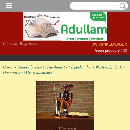
Inloggen
Registreren
UW WINKELWAGEN
Geen producten
(0)
Home
>
Nieuwe boeken
>
Theologie
>
* Bijbelstudie
>
Westerink, ds. J. -
Doet dat tot Mijn gedachtenis