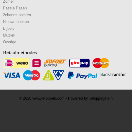
Zomer
Passie Pasen
2ehands boeken
Nieuwe boeken
Bijbels
Muziek
Overige
Betaalmethodes
© 2026 www.refoboek.com - Powered by Shoppagina.nl