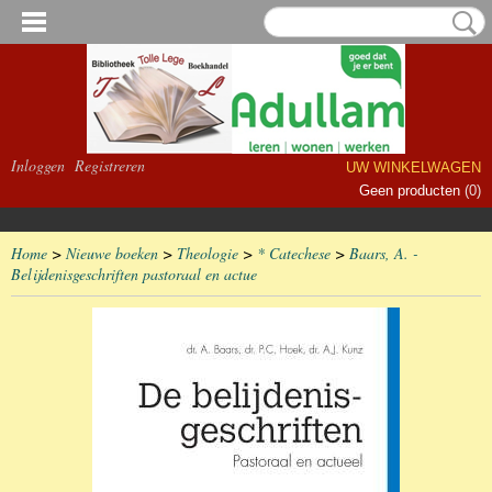
Inloggen
Registreren
UW WINKELWAGEN
Geen producten
(0)
Home
>
Nieuwe boeken
>
Theologie
>
* Catechese
>
Baars, A. -
Belijdenisgeschriften pastoraal en actue