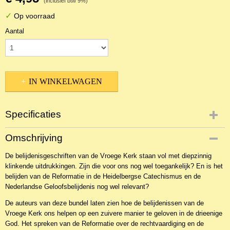
(inclusief btw 9%)
✓
Op voorraad
Aantal
IN WINKELWAGEN
Specificaties
Productcode
Omschrijving
NBKTDi-14567
De belijdenisgeschriften van de Vroege Kerk staan vol met diepzinnig
EAN code
klinkende uitdrukkingen. Zijn die voor ons nog wel toegankelijk? En is het
9789402900057
belijden van de Reformatie in de Heidelbergse Catechismus en de
Nederlandse Geloofsbelijdenis nog wel relevant?
De auteurs van deze bundel laten zien hoe de belijdenissen van de
Vroege Kerk ons helpen op een zuivere manier te geloven in de drieenige
God. Het spreken van de Reformatie over de rechtvaardiging en de