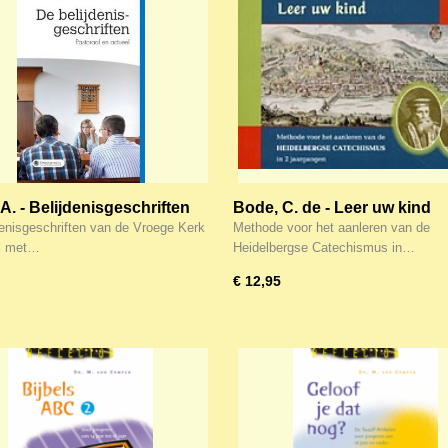
A. - Belijdenisgeschriften
Bode, C. de - Leer uw kind
aal en actue
(Catechesatiemethode)
denisgeschriften van de Vroege Kerk
Methode voor het aanleren van de
ol met…
Heidelbergse Catechismus in…
€ 12,95