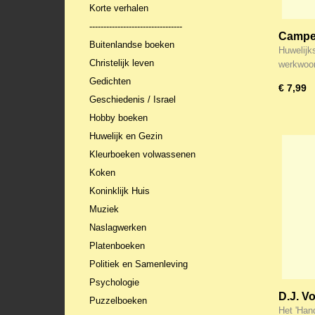
Korte verhalen
---------------------------------
Campen
Buitenlandse boeken
liefde 
Huwelijk
Christelijk leven
werkwoor
Gedichten
€ 7,99
Geschiedenis / Israel
Hobby boeken
Huwelijk en Gezin
Kleurboeken volwassenen
Koken
Koninklijk Huis
Muziek
Naslagwerken
Platenboeken
Politiek en Samenleving
Psychologie
D.J. V
Puzzelboeken
catech
Het 'Han