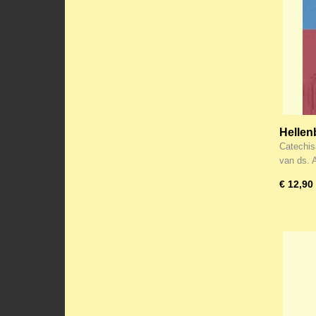
Hellen
Goddel
Catechis
3) herz
van ds.
€ 12,90