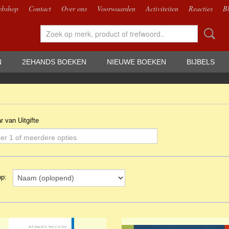
bshop
Contact
Over ons
Voorwaarden
Activiteiten
Reacties
B
N
2EHANDS BOEKEN
NIEUWE BOEKEN
BIJBELS
ar van Uitgifte
er 1 of meerdere opties
 op: