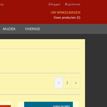
log
Inloggen
Registreren
UW WINKELWAGEN
Geen producten
(0)
MUZIEK
OVERIGE
1
2
»