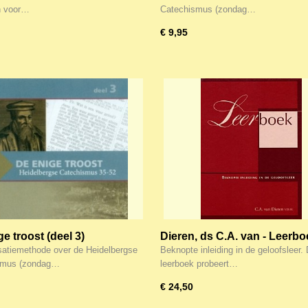
Heidelbergse Catechismus
n voor…
Catechismus (zondag…
€ 9,95
e troost (deel 3)
Dieren, ds C.A. van - Leerbo
hesatiemethode
(Catechese)
atiemethode over de Heidelbergse
Beknopte inleiding in de geloofsleer. 
bergse Catechismus
smus (zondag…
leerboek probeert…
€ 24,50