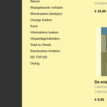
Reizen
te biede
Waargebeurde verhalen
€ 34,90
Wenskaarten (boekjes)
Overige boeken
Kerst
Informatieve boeken
Verjaardagskalenders
Stad en Streek
Kleurboeken kinderen
RD TOP100
Oorlog
De enig
Catec
Cateches
Heidel
Catechi
€ 9,95