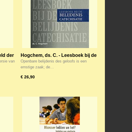
eld der
Hogchem, ds. C. - Leesboek bij de
aalde
belijdeniscatechesatie
ersie van
Openbare belijdenis des geloofs is een
ernstige zaak; de…
€ 26,90