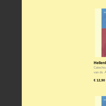
Hellen
Goddel
Catechis
herzie
van ds.
€ 12,90