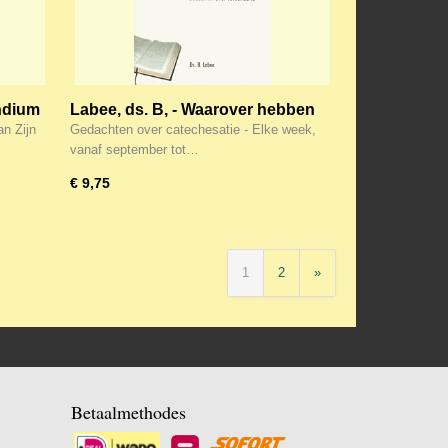
ndium
Labee, ds. B, - Waarover hebben
we het ?
n Zijn
Gedachten over catechesatie - Elke week,
vanaf september tot…
€ 9,75
1
2
»
Betaalmethodes