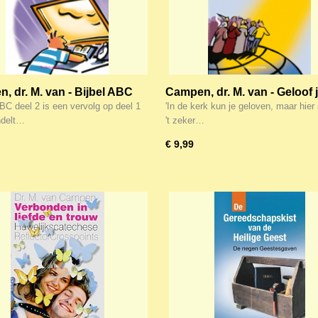
, dr. M. van - Bijbel ABC
Campen, dr. M. van - Geloof j
(12-16jr)
nog? (12jr e.o.)
ABC deel 2 is een vervolg op deel 1
'In de kerk kun je geloven, maar hier
ndelt…
't zeker…
€ 9,99