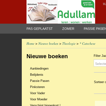
We
PAS GEPLAATST
ZOMER
PASSIE PASE
Home
>
Nieuwe boeken
>
Theologie
>
* Catechese
Nieuwe boeken
Filter Ja
Selecte
Aanbiedingen
Belijdenis
Passie Pasen
Sorteer
Pinksteren
Voor Vader
Voor Moeder
Verschijnt binnenkort !