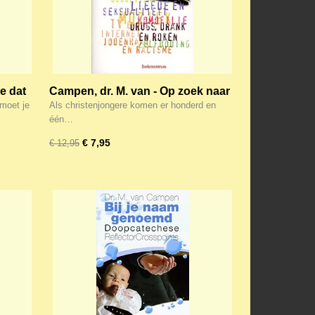
e dat
Campen, dr. M. van - Op zoek naar
het antwoord
 moet je
Als christenjongere komen er honderd en
één…
€ 7,95
€ 12,95