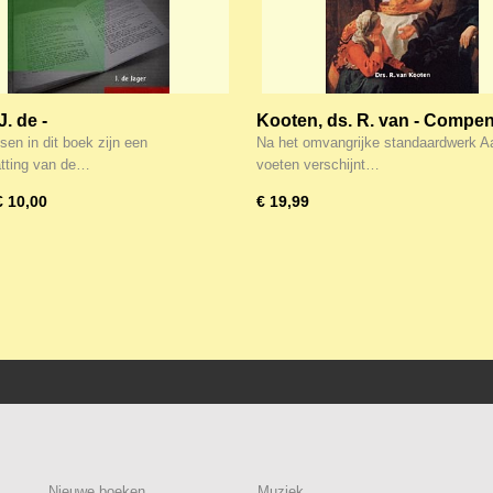
J. de -
Kooten, ds. R. van - Compe
esatieschetsen
bij Aan Zijn voeten
sen in dit boek zijn een
Na het omvangrijke standaardwerk Aa
tting van de…
voeten verschijnt…
€ 10,00
€ 19,99
Nieuwe boeken
Muziek