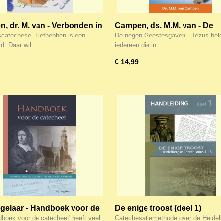
, dr. M. van - Verbonden in
Campen, ds. M.M. van - De
en trouw
Gereedschapskist van de He
scatechese. Liefhebben is een
De negen Geestesgaven - Jezus belo
Geest
d. Daar wil…
iedereen die in…
€ 14,99
ogelaar - Handboek voor de
De enige troost (deel 1)
eet
Catechesatiemethode
dboek voor de catecheet' heeft veel
Catechesatiemethode over de Heidel