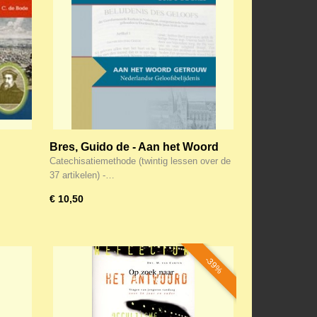
Bres, Guido de - Aan het Woord
getrouw
Catechisatiemethode (twintig lessen over de
37 artikelen) -…
€ 10,50
-39%