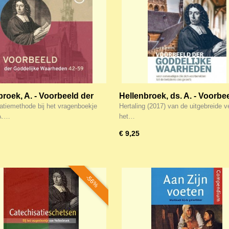
broek, A. - Voorbeeld der
Hellenbroek, ds. A. - Voorbe
ijke waarheden 42-59 (deel
Goddelijke waarheden (Hert
atiemethode bij het vragenboekje
Hertaling (2017) van de uitgebreide v
iene versie
editie (2017) (Hellenbroek3)
 A.…
het…
€ 9,25
-56%