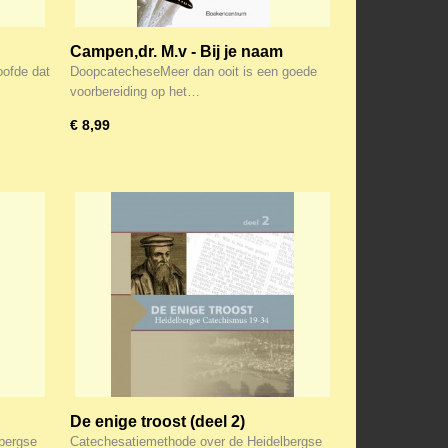
Campen,dr. M.v - Bij je naam
ilige
genoemd (Doopcatechese)
ofde dat
DoopcatecheseMeer dan ooit is een goede
voorbereiding op het…
€ 8,99
De enige troost (deel 2)
Catechesatiemethode
bergse
Catechesatiemethode over de Heidelbergse