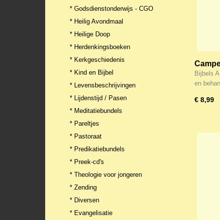
* Godsdienstonderwijs - CGO
* Heilig Avondmaal
* Heilige Doop
* Herdenkingsboeken
* Kerkgeschiedenis
Campen
* Kind en Bijbel
deel 2 
Bijbels 
en beha
* Levensbeschrijvingen
* Lijdenstijd / Pasen
€ 8,99
* Meditatiebundels
* Pareltjes
* Pastoraat
* Predikatiebundels
* Preek-cd's
* Theologie voor jongeren
* Zending
* Diversen
* Evangelisatie