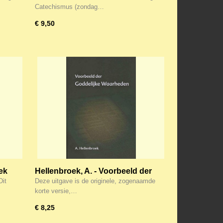
Heidelbergse Catechismus
Catechismus (zondag…
€ 9,50
ek
Hellenbroek, A. - Voorbeeld der
Goddelijke waarheden
Dit
Deze uitgave is de originele, zogenaamde
korte versie,…
€ 8,25