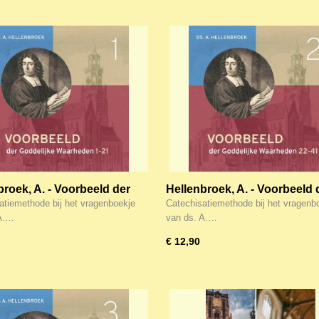
broek, A. - Voorbeeld der
Hellenbroek, A. - Voorbeeld 
ijke waarheden 1-21 (deel 1)
Goddelijke waarheden 22-41
atiemethode bij het vragenboekje
Catechisatiemethode bij het vragenb
ne versie
2) herziene versie
 A.…
van ds. A.…
€ 12,90