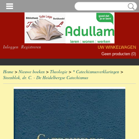
Inloggen
Registreren
UW WINKELWAGEN
Geen producten
(0)
Home
>
Nieuwe boeken
>
Theologie
>
* Catechismusverklaringen
>
Steenblok, dr. C. - De Heidelbergse Catechismus