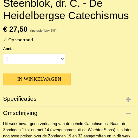
Steenblok, dr. C. - De
Heidelbergse Catechismus
€ 27,50
(inclusief btw 9%)
✓
Op voorraad
Aantal
IN WINKELWAGEN
Specificaties
Productcode
Omschrijving
NBKTCv-388
Dit werk bevat geen verklaring van de gehele Catechismus. Naast de
EAN code
Zondagen 1 tot en met 14 (overgenomen uit de Wachter Sions) zijn later
9789081503914
nog twee preken over de Zondagen 19 en 32 aangetroffen en in dit werk