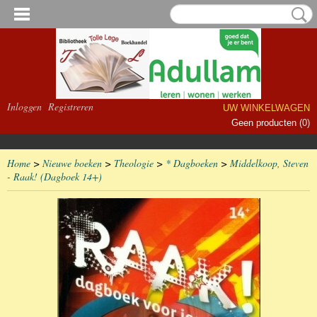
Inloggen
Registreren
UW WINKELWAGEN
Geen producten
(0)
Home
>
Nieuwe boeken
>
Theologie
>
* Dagboeken
>
Middelkoop, Steven
- Raak! (Dagboek 14+)