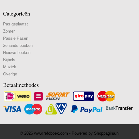
Categorieën
Pas geplaatst
Zomer
Passie Pasen
2ehands boeken
Nieuwe boeken
Bijbels
Muziek
Overige
Betaalmethodes
© 2026 www.refoboek.com - Powered by Shoppagina.nl