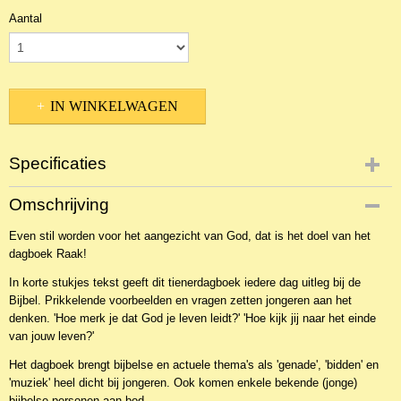
Aantal
IN WINKELWAGEN
Specificaties
Productcode
Omschrijving
NBKTD-13431
Even stil worden voor het aangezicht van God, dat is het doel van het
EAN code
dagboek Raak!
9789033123047
In korte stukjes tekst geeft dit tienerdagboek iedere dag uitleg bij de
Bijbel. Prikkelende voorbeelden en vragen zetten jongeren aan het
denken. 'Hoe merk je dat God je leven leidt?' 'Hoe kijk jij naar het einde
van jouw leven?'
Het dagboek brengt bijbelse en actuele thema's als 'genade', 'bidden' en
'muziek' heel dicht bij jongeren. Ook komen enkele bekende (jonge)
bijbelse personen aan bod.