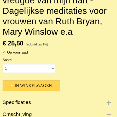
vreugde van mijn hart -
Dagelijkse meditaties voor
vrouwen van Ruth Bryan,
Mary Winslow e.a
€ 25,50
(inclusief btw 9%)
✓
Op voorraad
Aantal
IN WINKELWAGEN
Specificaties
Productcode
Omschrijving