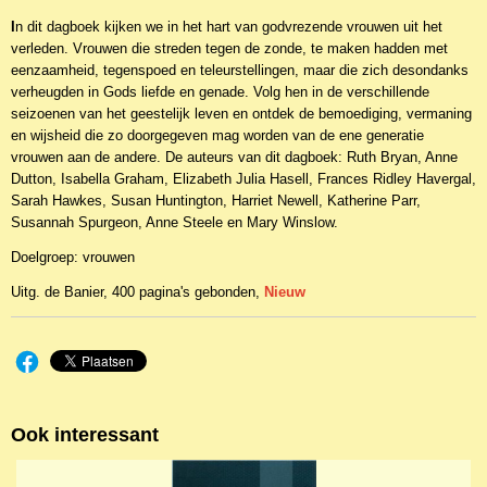
NBKTD-19596
I
EAN code
n dit dagboek kijken we in het hart van godvrezende vrouwen uit het
verleden. Vrouwen die streden tegen de zonde, te maken hadden met
9789402906509
eenzaamheid, tegenspoed en teleurstellingen, maar die zich desondanks
Productcode leverancier
verheugden in Gods liefde en genade. Volg hen in de verschillende
De Banier
seizoenen van het geestelijk leven en ontdek de bemoediging, vermaning
en wijsheid die zo doorgegeven mag worden van de ene generatie
vrouwen aan de andere. De auteurs van dit dagboek: Ruth Bryan, Anne
Dutton, Isabella Graham, Elizabeth Julia Hasell, Frances Ridley Havergal,
Sarah Hawkes, Susan Huntington, Harriet Newell, Katherine Parr,
Susannah Spurgeon, Anne Steele en Mary Winslow.
Doelgroep: vrouwen
Uitg. de Banier, 400 pagina's gebonden,
Nieuw
Ook interessant