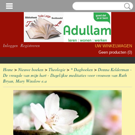
Inloggen
Registreren
UW WINKELWAGEN
Geen producten
(0)
Home
>
Nieuwe boeken
>
Theologie
>
* Dagboeken
>
Donna Kelderman -
De vreugde van mijn hart - Dagelijkse meditaties voor vrouwen van Ruth
Bryan, Mary Winslow e.a