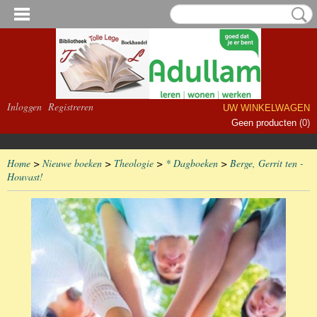
Inloggen
Registreren
UW WINKELWAGEN
Geen producten
(0)
Home
>
Nieuwe boeken
>
Theologie
>
* Dagboeken
>
Berge, Gerrit ten -
Houvast!