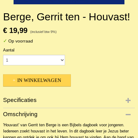
Berge, Gerrit ten - Houvast!
€ 19,99
(inclusief btw 9%)
✓
Op voorraad
Aantal
IN WINKELWAGEN
Specificaties
Productcode
Omschrijving
NBKTD-20706
'Houvast' van Gerrit ten Berge is een Bijbels dagboek voor jongeren.
EAN code
Iedereen zoekt houvast in het leven. In dit dagboek leer je Jezus beter
9789043530200
kennen en ontdek je om ook bij Hem houvast te vinden. Aan de hand van