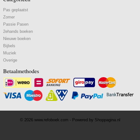
Pas geplaatst
Zomer
Passie Pasen
2ehands boeken
Nieuwe boeken
Bijbels
Muziek
Overige
Betaalmethodes
© 2026 www.refoboek.com - Powered by Shoppagina.nl