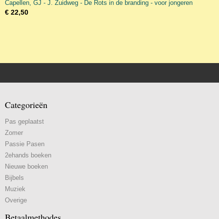
Capellen, GJ - J. Zuidweg - De Rots in de branding - voor jongeren
€ 22,50
Categorieën
Pas geplaatst
Zomer
Passie Pasen
2ehands boeken
Nieuwe boeken
Bijbels
Muziek
Overige
Betaalmethodes