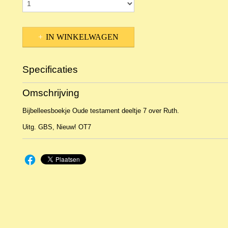
IN WINKELWAGEN
Specificaties
Productcode
NBKTKb-21540
Omschrijving
EAN code
9789072186973
Bijbelleesboekje Oude testament deeltje 7 over Ruth.
Uitg. GBS, Nieuw! OT7