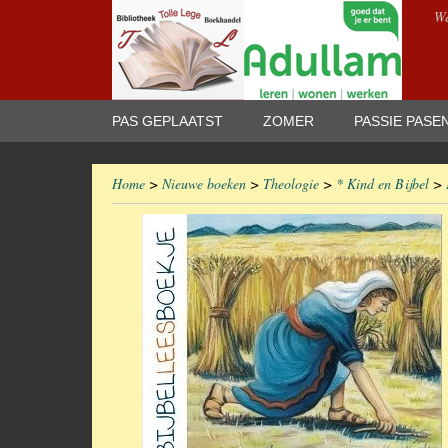
We
PAS GEPLAATST
ZOMER
PASSIE PASE
Home
>
Nieuwe boeken
>
Theologie
>
* Kind en Bijbel
>