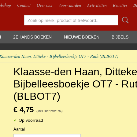
bshop
Contact
Over ons
Voorwaarden
Activiteiten
Reacties
B
N
2EHANDS BOEKEN
NIEUWE BOEKEN
BIJBELS
Klaasse-den Haan, Ditteke - Bijbelleesboekje OT7 - Ruth (BLBOT7)
Klaasse-den Haan, Ditteke
Bijbelleesboekje OT7 - Ru
(BLBOT7)
€ 4,75
(inclusief btw 9%)
✓
Op voorraad
Aantal