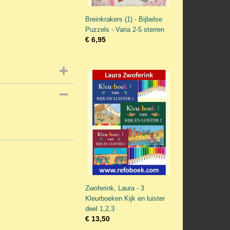
Breinkrakers (1) - Bijbelse
Puzzels - Varia 2-5 sterren
€ 6,95
Zwoferink, Laura - 3
Kleurboeken Kijk en luister
deel 1,2,3
€ 13,50