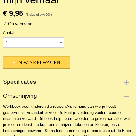
€ 9,95
(inclusief btw 9%)
✓
Op voorraad
Aantal
IN WINKELWAGEN
Specificaties
Productcode
Omschrijving
NBKTKb-2512
Werkboek voor kinderen die rouwen Als iemand van wie je houdt
EAN code
gestorven is, verandert er veel. Je kunt je verdrietig voelen, boos of
9789402914566
misschien verward. Dit boek helpt je om woorden te geven aan alles wat
je voelt en denkt. Je kunt erin schrijven, tekenen en kleuren, en zo
herinneringen bewaren. Soms lees je een uitleg of een stukje uit de Bijbel,