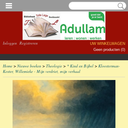
Inloggen
Registreren
UW WINKELWAGEN
Geen producten
(0)
Home
>
Nieuwe boeken
>
Theologie
>
* Kind en Bijbel
>
Kloosterman-
Koster, Willemieke - Mijn verdriet, mijn verhaal