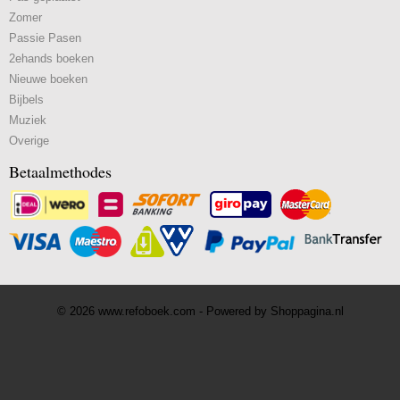
Zomer
Passie Pasen
2ehands boeken
Nieuwe boeken
Bijbels
Muziek
Overige
Betaalmethodes
© 2026 www.refoboek.com - Powered by Shoppagina.nl