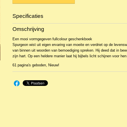
Specificaties
Productcode
NBKTMe-435
Omschrijving
EAN code
9789033123634
Een mooi vormgegeven fullcolour geschenkboek
Spurgeon wist uit eigen ervaring van moeite en verdriet op de levensw
van binnen uit woorden van bemoediging spreken. Hij deed dat in bew
zijn hart. Op een heldere manier laat hij bijbels licht schijnen voor he
61 pagina's geboden, Nieuw!