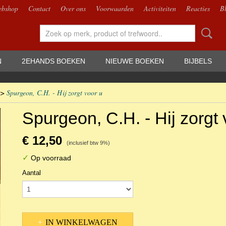
bshop
Contact
Over ons
Voorwaarden
Activiteiten
Reacties
B
N
2EHANDS BOEKEN
NIEUWE BOEKEN
BIJBELS
>
Spurgeon, C.H. - Hij zorgt voor u
Spurgeon, C.H. - Hij zorgt 
€ 12,50
(inclusief btw 9%)
✓
Op voorraad
Aantal
IN WINKELWAGEN