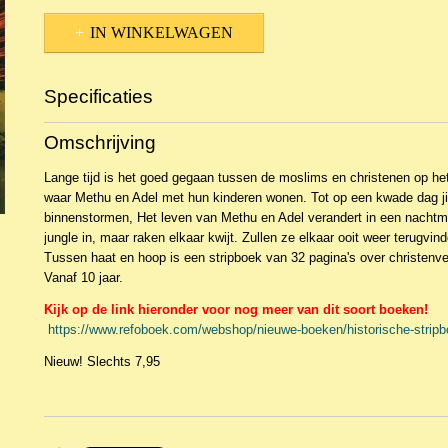
IN WINKELWAGEN
Specificaties
Productcode
NBKWa-12364
Omschrijving
EAN code
9789059990845
Lange tijd is het goed gegaan tussen de moslims en christenen op he
waar Methu en Adel met hun kinderen wonen. Tot op een kwade dag ji
binnenstormen, Het leven van Methu en Adel verandert in een nachtme
jungle in, maar raken elkaar kwijt. Zullen ze elkaar ooit weer terugvind
Tussen haat en hoop is een stripboek van 32 pagina's over christenve
Vanaf 10 jaar.
Kijk op de link hieronder voor nog meer van dit soort boeken!
https://www.refoboek.com/webshop/nieuwe-boeken/historische-strip
Nieuw! Slechts 7,95