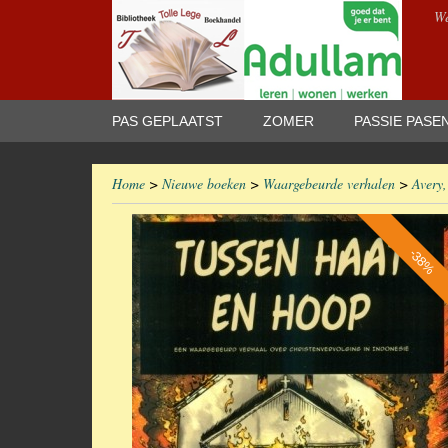
We
PAS GEPLAATST
ZOMER
PASSIE PASE
Home
>
Nieuwe boeken
>
Waargebeurde verhalen
>
Avery
-38%