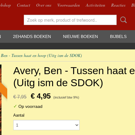
bshop
Contact
Over ons
Voorwaarden
Activiteiten
Reacties
B
N
2EHANDS BOEKEN
NIEUWE BOEKEN
BIJBELS
, Ben - Tussen haat en hoop (Uitg ism de SDOK)
Avery, Ben - Tussen haat 
(Uitg ism de SDOK)
€ 4,95
€ 7,95
(inclusief btw 9%)
✓
Op voorraad
Aantal