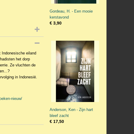
Gordeau, H. - Een mooie
kerstavond
€ 3,90
t Indonesische eiland
hadisten het dorp
rrie. Ze vluchten de
en...?
rvolging in Indonesië.
boeken-nieuw/
Anderson, Ken - Zijn hart
bleef zacht
€ 17,50