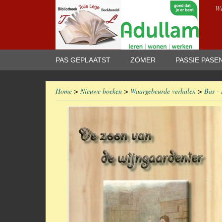
We
PAS GEPLAATST
ZOMER
PASSIE PASE
Home
>
Nieuwe boeken
>
Waargebeurde verhalen
>
Bas - 