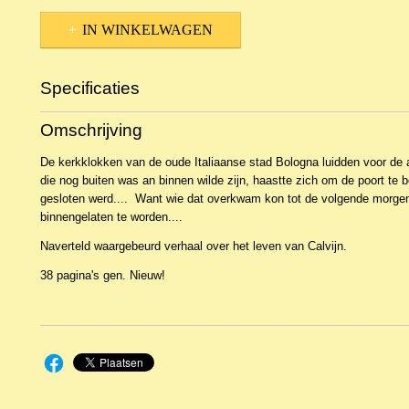
IN WINKELWAGEN
Specificaties
Productcode
NBKWa-3886
Omschrijving
EAN code
9789057413124
De kerkklokken van de oude Italiaanse stad Bologna luidden voor de 
die nog buiten was an binnen wilde zijn, haastte zich om de poort te b
gesloten werd.... Want wie dat overkwam kon tot de volgende morg
binnengelaten te worden....
Naverteld waargebeurd verhaal over het leven van Calvijn.
38 pagina's gen. Nieuw!