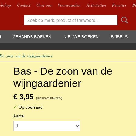
bshop
Contact
Over ons
Voorwaarden
Activiteiten
Reacties
B
N
2EHANDS BOEKEN
NIEUWE BOEKEN
BIJBELS
De zoon van de wijngaardenier
Bas - De zoon van de
wijngaardenier
€ 3,95
(inclusief btw 9%)
✓
Op voorraad
Aantal