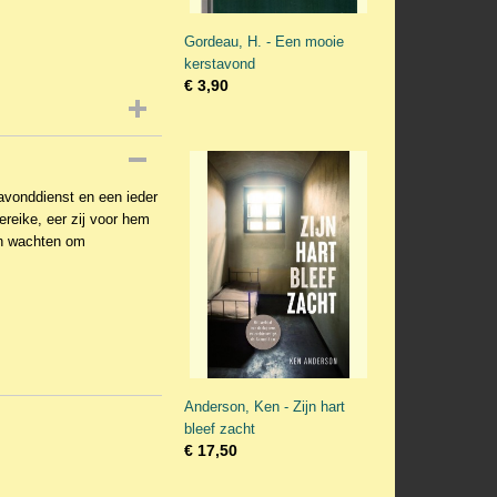
Gordeau, H. - Een mooie
kerstavond
€ 3,90
avonddienst en een ieder
ereike, eer zij voor hem
en wachten om
Anderson, Ken - Zijn hart
bleef zacht
€ 17,50